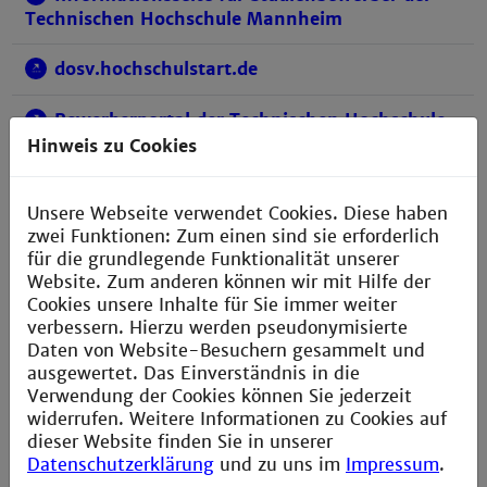
Technischen Hochschule Mannheim
dosv.hochschulstart.de
Bewerberportal der Technischen Hochschule
Mannheim
Hinweis zu Cookies
Unsere Webseite verwendet Cookies. Diese haben
zwei Funktionen: Zum einen sind sie erforderlich
für die grundlegende Funktionalität unserer
Website. Zum anderen können wir mit Hilfe der
Bachelorstudiengänge
Cookies unsere Inhalte für Sie immer weiter
Für Studieninteressierte
verbessern. Hierzu werden pseudonymisierte
Daten von Website-Besuchern gesammelt und
ausgewertet. Das Einverständnis in die
Verwendung der Cookies können Sie jederzeit
widerrufen. Weitere Informationen zu Cookies auf
dieser Website finden Sie in unserer
Datenschutzerklärung
und zu uns im
Impressum
.
Deine Zukunft beginnt hier!