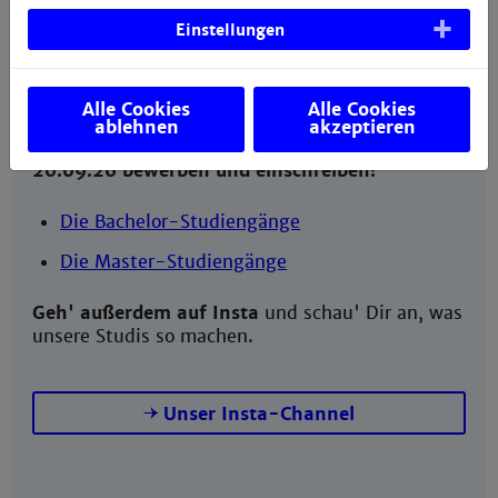
Einstellungen
Noch Plätze frei! Entdecke unsere Bachelor- und
Master-Studiengänge und finde den perfekten
Weg für Dich.
Alle Cookies
Alle Cookies
Jetzt informieren, für Medizintechnik (B.Sc.)
ablehnen
akzeptieren
und Informationstechnik-Elektronik (B.Sc.) bis
20.09.26 bewerben und einschreiben!
Die Bachelor-Studiengänge
Die Master-Studiengänge
Geh' außerdem auf Insta
und schau' Dir an, was
unsere Studis so machen.
Unser Insta-Channel