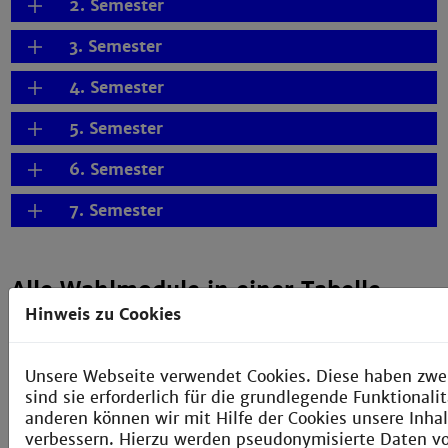
2. Semester
3. Semester
4. Semester
5. Semester
6. Semester
7. Semester
Alle Wahlmodule in einer Tabelle
Hinweis zu Cookies
Übersicht der Wahlmodule
Unsere Webseite verwendet Cookies. Diese haben zwe
sind sie erforderlich für die grundlegende Funktional
Wechselmöglichkeiten
anderen können wir mit Hilfe der Cookies unsere Inhal
verbessern. Hierzu werden pseudonymisierte Daten 
Unser durchgängiges Konzept ermöglicht Dir einen