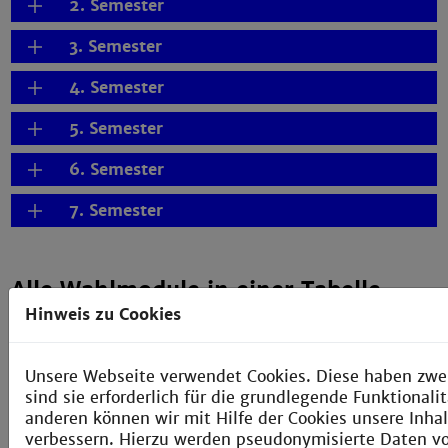
2. Semester
3. Semester
4. Semester
5. Semester
6. Semester
7. Semester
Alle Wahlmodule in einer Tabelle
Hinweis zu Cookies
Übersicht der Wahlmodule
Unsere Webseite verwendet Cookies. Diese haben zwe
sind sie erforderlich für die grundlegende Funktional
Wechselmöglichkeiten
anderen können wir mit Hilfe der Cookies unsere Inhal
verbessern. Hierzu werden pseudonymisierte Daten 
Unser durchgängiges Konzept ermöglicht Dir einen