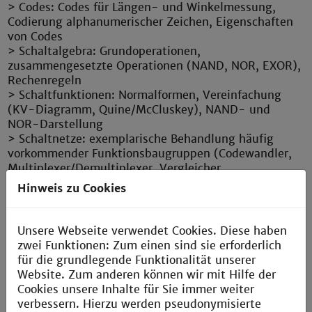
> Codes: Codes für Längen- und Winkelmessung,
Codierung alphanumerischer Zeichen, Eigenschaften
von Codes
> Schaltalgebra: Grundoperationen,
zusammengesetzte Operationen (NAND, NOR, EXOR),
Rechenregeln
> Schaltfunktionen: Normalformen, Vereinfachung
(KV-Diagramm, Quine/McCluskey), NAND- und
NOR-Darstellung
> Schaltnetze: exemplarische Behandlung häufig
vorkommender Funktionsbaugruppen (Codewandler,
Multiplexer/Demultiplexer, Vergleicher,
Rechenschaltungen)
Hinweis zu Cookies
> Speicherglieder: Basis-Flipflops, RS-, D- und JK-
FFs, Taktsteuerung (Pegel-, Flankensteuerung),
Master-Slave-Prinzip
Unsere Webseite verwendet Cookies. Diese haben
> Schaltungen mit Flipflops: Zähler (Asynchron-,
zwei Funktionen: Zum einen sind sie erforderlich
Synchron-), Frequenzteiler, Register, Schieberegister,
für die grundlegende Funktionalität unserer
synchrone Steuerwerke
Website. Zum anderen können wir mit Hilfe der
Cookies unsere Inhalte für Sie immer weiter
verbessern. Hierzu werden pseudonymisierte