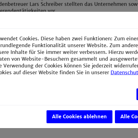
denbetreuer Lars Schreiber stellten das Unternehmen sow
erendentätigkeiten vor.
rhielten Studierende der Studiengänge Informationstechn
enschaften wertvolle Einblicke in Bewerbungsprozesse 
 Austausch konnten individuelle Fragen direkt geklärt w
wendet Cookies. Diese haben zwei Funktionen: Zum einen
e grundlegende Funktionalität unserer Website. Zum ander
 Dank gilt Prof. Dr.-Ing. Wei Yap Tan für die Organisat
sere Inhalte für Sie immer weiter verbessern. Hierzu wer
nblicke.
aten von Website-Besuchern gesammelt und ausgewerte
ie Verwendung der Cookies können Sie jederzeit widerrufe
okies auf dieser Website finden Sie in unserer
Datenschut
Alle Cookies ablehnen
Alle C