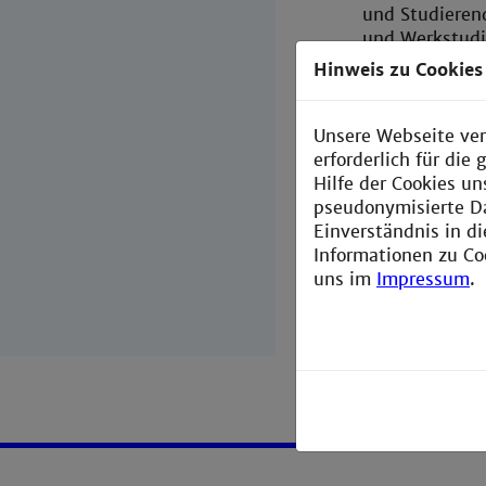
und Studieren
und Werkstudi
Hinweis zu Cookies
Im Workshop e
Ingenieurwiss
anschließenden
Unsere Webseite ver
erforderlich für di
Ein besonderer
Hilfe der Cookies un
praxisnahen Ei
pseudonymisierte D
Einverständnis in d
Informationen zu Co
« zurück
uns im
Impressum
.