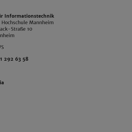
ür Informationstechnik
e Hochschule Mannheim
ack-Straße 10
nnheim
/S
1 292 63 58
ia