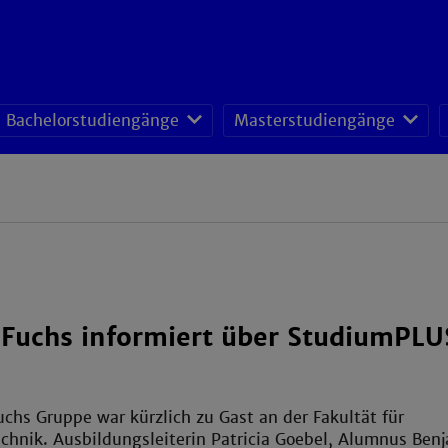
Bachelorstudiengänge
Masterstudiengänge
Fuchs informiert über StudiumPLU
chs Gruppe war kürzlich zu Gast an der Fakultät für
chnik. Ausbildungsleiterin Patricia Goebel, Alumnus Ben