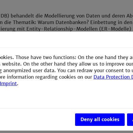
DB) behandelt die Modellierung von Daten und deren Ab
in die Thematik: Warum Datenbanken? Einbettung in de
ierung mit Entity-Relationship-Modellen (ER-Modelle)
des relationalen Datenmodells
n Tabellen aus ER-Modellen
ung von Tabellen, funktionale Abhängigkeiten
en erzeugen
ookies. Those have two functions: On the one hand they a
ationenalgebra
is website. On the other hand they allow us to improve ou
he und komplexe Anfragen
g anonymized user data. You can redraw your consent to 
en, Rechte, Views
ore information regarding cookies on our
Data Protection 
dures und Trigger
Imprint
.
on Datenbanken in Programmiersprachen (z.B. JDBC)
ungen werden am Beispiel von PostgreSQL durchgeführt.
Deny all cookies