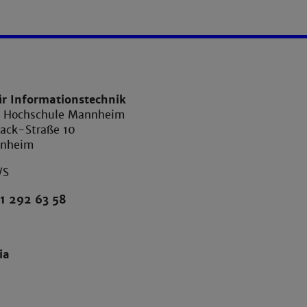
ür Informationstechnik
e Hochschule Mannheim
ack-Straße 10
nnheim
/S
1 292 63 58
ia