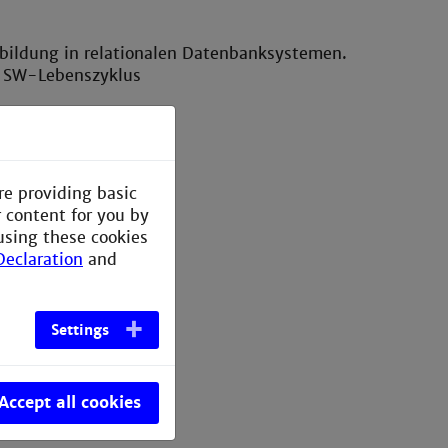
bildung in relationalen Datenbanksystemen.
n SW-Lebenszyklus
re providing basic
r content for you by
using these cookies
Declaration
and
Settings
Accept all cookies