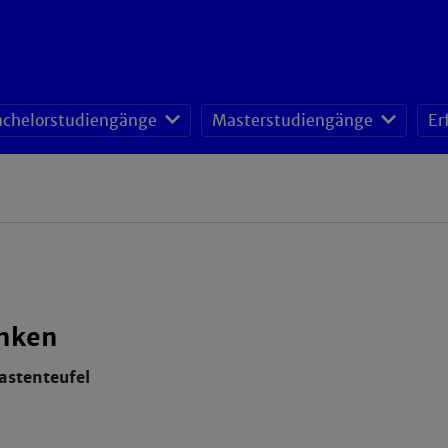
achelorstudiengänge
Masterstudiengänge
Er
nken
astenteufel