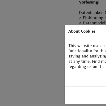
Vorlesung:
Datenbanken (
> Einführung 
> Datenmodell
> Grundlagen 
About Cookies
> Ableiten vo
> Normalisier
> SQL: Tabell
This website uses c
> Theorie: Rel
functionality for th
> SQL: Einfac
saving and analyzin
> Transaktion
at any time. Find m
> Stored Proce
regarding us on the
> Anbindung v
Labor:
Praktische Üb