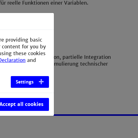
r reelle Funktionen einer Variablen.
lexen Zahlen
h das Differential.
re providing basic
ls Grenzwert.
r content for you by
using these cookies
ation durch Substitution, partielle Integration
Declaration
and
tonsches Verfahren, Formulierung technischer
Settings
Accept all cookies