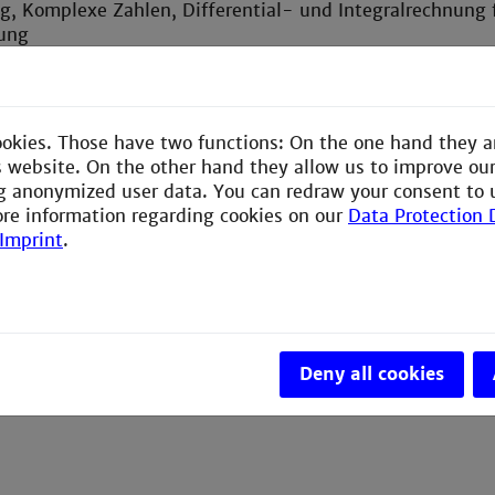
, Komplexe Zahlen, Differential- und Integralrechnung fü
ung
hlen als zweikomponentige Vektoren, Rechnen mit komp
ebra, Lösen von Gleichungen, Gleichungssysteme
echnung bei reellen Funktionen, Regeln von L´Hospital
g reeller Funktionen als Grenzwert, Lineare Näherung durc
ookies. Those have two functions: On the one hand they a
e Integral (Fläche unter der Kurve) reeller Funktionen a
is website. On the other hand they allow us to improve ou
z der Differential- und Integralrechnung
g anonymized user data. You can redraw your consent to 
ifferential-und Integralkalküls: Ableitungsregeln, Integr
ore information regarding cookies on our
Data Protection 
sion, Extremwertstellen, Implizites Differenzieren, New
Imprint
.
 Differentiale und Integralansatz
Deny all cookies