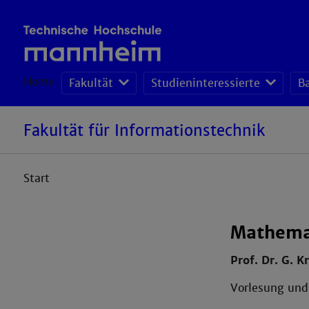
Home
Fakultät
Studieninteressierte
B
Fakultät für Informationstechnik
Start
Mathema
Prof. Dr. G. K
Vorlesung und