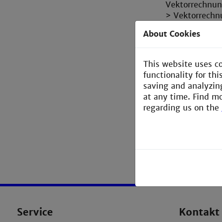
Vektorrechnung
> Vektorrechn
> Komplexe Za
About Cookies
> Lineare Alg
> Grenzwertber
> Die Ableitun
This website uses c
> Das bestimmt
functionality for th
> Der Hauptsat
saving and analyzin
> Ausbau des D
at any time. Find m
> Kurvendiskus
regarding us on the
Probleme durch
Service
Kontakt