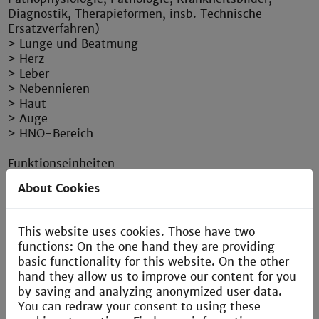
Diagnostik, Therapieformen, insb. Technische
Ersatzverfahren)
> Lunge und Beatmung
> Herz
> Leber
> Nebennieren
> Haut
> Auge
> HNO-Bereich
Funktionseinheiten
> Strahlenklinik
About Cookies
> Schlaflabor
> Dialyse
> Beatmungsstation
This website uses cookies. Those have two
> Herzkatheter-Labor
functions: On the one hand they are providing
> EKG
basic functionality for this website. On the other
> Bildgebung: CT, MRT, Ultraschall
hand they allow us to improve our content for you
> OP
by saving and analyzing anonymized user data.
You can redraw your consent to using these