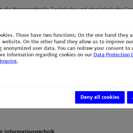
n die Neuroprothetik: Technische und physiologische Gru
on, wirtschaftliche und ethische Aspekte
 Neuroprothesen und Implantate: Herzschrittmacher, Höri
ulation, Brain Computer Interfaces, Blasenstimulation, 
ookies. Those have two functions: On the one hand they a
n
is website. On the other hand they allow us to improve ou
europrothesen: Elektrische Schnittstellen, elektronisc
g anonymized user data. You can redraw your consent to 
ation, Energie- und Datenübertragung, Kapselung und G
ore information regarding cookies on our
Data Protection 
n Neuroprothesen: Materialien und Techniken, Miniaturis
Imprint
.
tät, Biostabilität und Zulassungsfragen
Deny all cookies
ür Informationstechnik