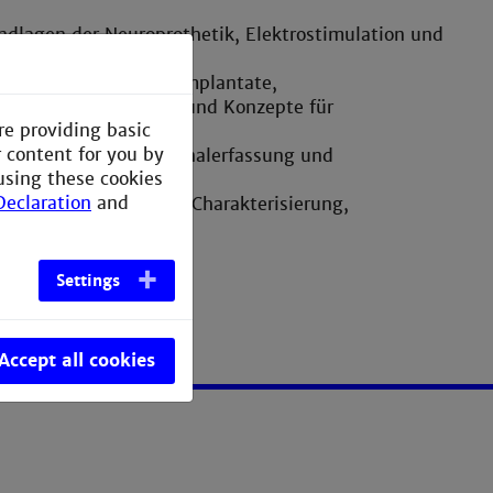
ndlagen der Neuroprothetik, Elektrostimulation und
mplantate, visuelle Implantate,
Extremitätenprothesen und Konzepte für
re providing basic
r content for you by
he Komponenten zur Signalerfassung und
using these cookies
ehäuse
Declaration
and
ierung, Methoden der Charakterisierung,
Settings
Accept all cookies