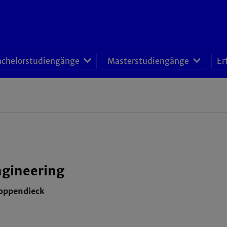
achelorstudiengänge
Masterstudiengänge
Er
gineering
Poppendieck