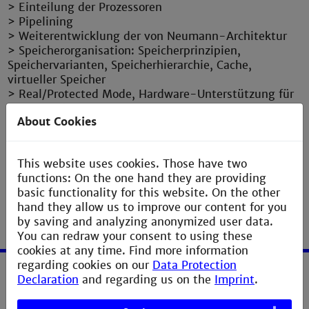
> Einteilung der Prozessoren
> Pipelining
> Weiterentwicklung der von Neumann-Architektur
> Speicherorganisation: Speicherprinzipien,
Speichervarianten, Speicherhierarchie, Cache,
virtueller Speicher
> Real/Protected Mode, Hardware-Unterstützung für
Multi-Tasking-/Multi-User-Systeme, Privilegstufen,
About Cookies
Gates, TSS
> Multi-Core-System
> Bussysteme
This website uses cookies. Those have two
functions: On the one hand they are providing
basic functionality for this website. On the other
hand they allow us to improve our content for you
by saving and analyzing anonymized user data.
You can redraw your consent to using these
cookies at any time. Find more information
regarding cookies on our
Data Protection
Declaration
and regarding us on the
Imprint
.
Service