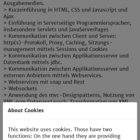
Ausgabemedien.
> Kurzeinführung in HTML, CSS und Javascript und
Ajax
> Einführung in Serverseitige Programmiersprachen,
insbesondere Servlets und JavaServerPages
> Kommunikation zwischen Client und Server:
http(s)-Protokoll, Proxy, Caching, Sitzungs-
management mittels Sessions und Cookies
> Kommunikation zwischen Applikationsserver und
Datenbank mittels jdbc.
> Kommunikation zwischen Applikationsserver und
externen Anbietern mittels Webservices.
> Webservices mit soap und Rest
> Websockets
> Anwendung des mvc-Designpatterns, Nutzung von
XML zum Datenaustausch, Transformation von XML
mittel XSLT
About Cookies
Labor:
> Programmierübungen: Verwendung der
This website uses cookies. Those have two
Entwicklungsumgebung Eclipse, des Java-
functions: On the one hand they are providing