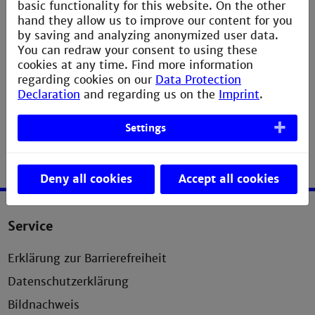
Servercontainers Tomcat und des Datenbanksystems
basic functionality for this website. On the other
Postgres
hand they allow us to improve our content for you
> Umsetzung eines Semesterprojektes: Anwendung
by saving and analyzing anonymized user data.
der erlernten Techniken. Das Projekt wird im Team
You can redraw your consent to using these
durchgeführt. Es beinhaltet Konzeption,
cookies at any time. Find more information
Implementierung und Präsentation einer web-
regarding cookies on our
Data Protection
basierten Anwendung.
Declaration
and regarding us on the
Imprint
.
Settings
Deny all cookies
Accept all cookies
Service
Erklärung zur Barrierefreiheit
Datenschutzerklärung
Bildnachweis