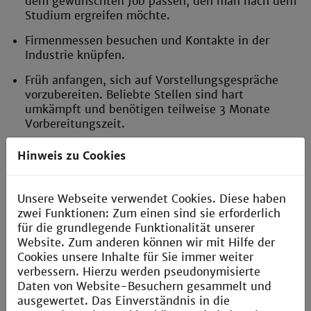
dem gewünschten Job passen, den man nach dem
Studium ergreifen möchte.
Firmenmessen besuchen und Kontakte in der
Industrie knüpfen.
Früh anfangen, sich auf Vorstellungsgespräche
vorzubereiten. Beliebte Stellen sind hart
umkämpft und benötigen teilweise 3 Monate
Vorbereitungszeit.
Warum haben Sie Medizintechnik im Bachelor und
Hinweis zu Cookies
Technische Informatik im Master studiert?
Ich habe mich für den Bachelorstudiengang
Unsere Webseite verwendet Cookies. Diese haben
Medizintechnik beworben, weil es eine schöne
zwei Funktionen: Zum einen sind sie erforderlich
Schnittstelle zwischen Elektrotechnik, Informatik und
für die grundlegende Funktionalität unserer
Biologie darstellt. Diese Fächer fand ich schon in der
Website. Zum anderen können wir mit Hilfe der
Schulzeit gut. Während des Studiums entdeckte ich
Cookies unsere Inhalte für Sie immer weiter
jedoch meine Begeisterung für die
verbessern. Hierzu werden pseudonymisierte
Softwareentwicklung, weshalb ich meinen Master in
Daten von Website-Besuchern gesammelt und
Technischer Informatik wählte.
ausgewertet. Das Einverständnis in die