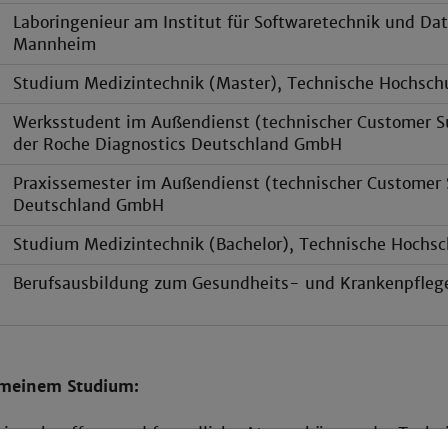
Laboringenieur am Institut für Softwaretechnik und D
Mannheim
Studium Medizintechnik (Master), Technische Hochschu
Werksstudent im Außendienst (technischer Customer S
der Roche Diagnostics Deutschland GmbH
Praxissemester im Außendienst (technischer Customer 
Deutschland GmbH
Studium Medizintechnik (Bachelor), Technische Hoch
Berufsausbildung zum Gesundheits- und Krankenpfleg
 meinem Studium:
ein sehr offene und freundliche Atmosphäre an der Tech