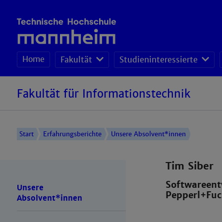
Home
Fakultät
Studieninteressierte
Fakultät für Informationstechnik
Start
Erfahrungsberichte
Unsere Absolvent*innen
Tim Siber
Softwareent
Unsere
Pepperl+Fuc
Absolvent*innen