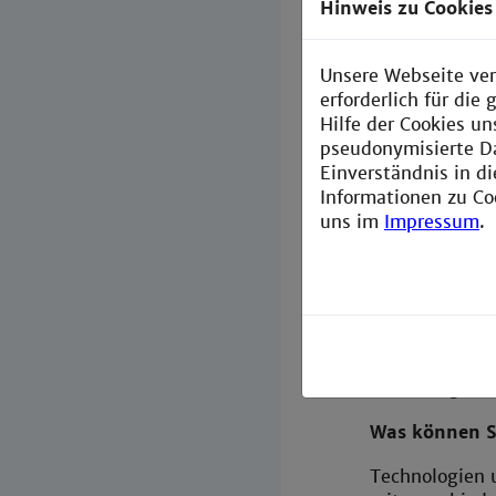
Hinweis zu Cookies
Die praxis
Die vielen 
Unsere Webseite ver
erforderlich für di
Welche Tipps 
Hilfe der Cookies un
pseudonymisierte D
Die Studierend
Einverständnis in d
parallel zum S
Informationen zu Co
gewonnenen Er
uns im
Impressum
.
Warum haben S
Interesse an d
Welche ursprü
Betreuung von
Was können Si
Technologien 