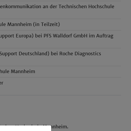
atenkommunikation an der Technischen Hochschule
le Mannheim (in Teilzeit)
upport Europa) bei PFS Walldorf GmbH im Auftrag
Support Deutschland) bei Roche Diagnostics
schule Mannheim
er
nischen Hochschule Mannheim.