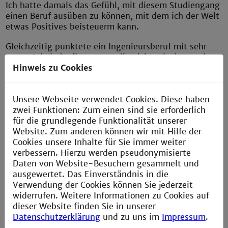
Ich hatte damals das Gefühl, mit diesem Studiengang
einen Beruf ausüben zu können, mit dem ich der Welt
etwas Positives beisteuerm kann.
Gleichzeitig punktete ein Ingenieursberuf mit sehr
guten Arbeitsbedingungen, die nicht mit denen einer
Ärztin im Krankenhaus verglichen werden konnten.
Hinweis zu Cookies
Welche ursprüngliche
Unsere Webseite verwendet Cookies. Diese haben
Berufsvorstellung hatten Sie beim
zwei Funktionen: Zum einen sind sie erforderlich
Beginn des Studiums?
für die grundlegende Funktionalität unserer
Website. Zum anderen können wir mit Hilfe der
Meine ursprüngliche Berufsvorstellung war genau so
Cookies unsere Inhalte für Sie immer weiter
wie mein Job heute ist. Die Vorstellung war
verbessern. Hierzu werden pseudonymisierte
medizintechnische Geräte für's Krankenhaus zu
Daten von Website-Besuchern gesammelt und
entwickeln und in einem Tüftlerlabor mit viel Technik
ausgewertet. Das Einverständnis in die
auf dem Tisch mit Kollegen zusammenzuarbeiten.
Verwendung der Cookies können Sie jederzeit
widerrufen. Weitere Informationen zu Cookies auf
Erst während des Berufs erfuhr ich, wie viele weitere
dieser Website finden Sie in unserer
Jobs es doch in der Medizintechnik gibt, die alle zur
Datenschutzerklärung
und zu uns im
Impressum
.
Entwicklung und dem Vertrieb von medizinischen