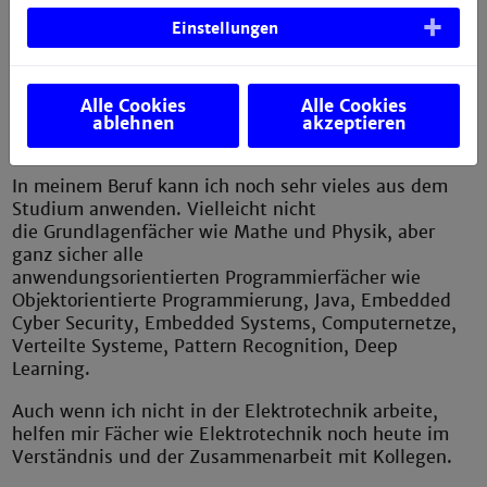
Geräten beitragen:
z.B. Requierementingenieur*in, Softwaretester*in,
Einstellungen
Application Specialist, Supportingnieur*in,
Field Technical Ingenieur*in, Saftyingenieur*in, etc..
Alle Cookies
Alle Cookies
Was können Sie aus Ihrem Studium
ablehnen
akzeptieren
noch heute im Beruf nutzen?
In meinem Beruf kann ich noch sehr vieles aus dem
Studium anwenden. Vielleicht nicht
die Grundlagenfächer wie Mathe und Physik, aber
ganz sicher alle
anwendungsorientierten Programmierfächer wie
Objektorientierte Programmierung, Java, Embedded
Cyber Security, Embedded Systems, Computernetze,
Verteilte Systeme, Pattern Recognition, Deep
Learning.
Auch wenn ich nicht in der Elektrotechnik arbeite,
helfen mir Fächer wie Elektrotechnik noch heute im
Verständnis und der Zusammenarbeit mit Kollegen.