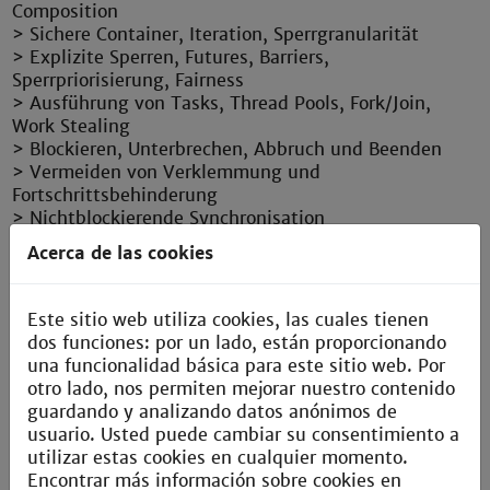
Composition
> Sichere Container, Iteration, Sperrgranularität
> Explizite Sperren, Futures, Barriers,
Sperrpriorisierung, Fairness
> Ausführung von Tasks, Thread Pools, Fork/Join,
Work Stealing
> Blockieren, Unterbrechen, Abbruch und Beenden
> Vermeiden von Verklemmung und
Fortschrittsbehinderung
> Nichtblockierende Synchronisation
> Testen von nebenläufigen Anwendungen, statische
Acerca de las cookies
und dynamische Codeanalyse, Performance-
Messungen
> Active Objects, Actor-Prinzip
Este sitio web utiliza cookies, las cuales tienen
dos funciones: por un lado, están proporcionando
una funcionalidad básica para este sitio web. Por
otro lado, nos permiten mejorar nuestro contenido
guardando y analizando datos anónimos de
usuario. Usted puede cambiar su consentimiento a
utilizar estas cookies en cualquier momento.
Encontrar más información sobre cookies en