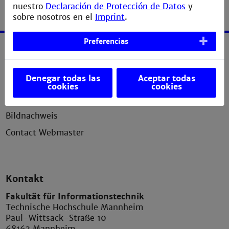
nuestro
Declaración de Protección de Datos
y
sobre nosotros en el
Imprint
.
Preferencias
Service
Denegar todas las
Aceptar todas
Erklärung zur Barrierefreiheit
cookies
cookies
Datenschutzerklärung
Bildnachweis
Contact Webmaster
Kontakt
Fakultät für Informationstechnik
Technische Hochschule Mannheim
Paul-Wittsack-Straße 10
68163 Mannheim