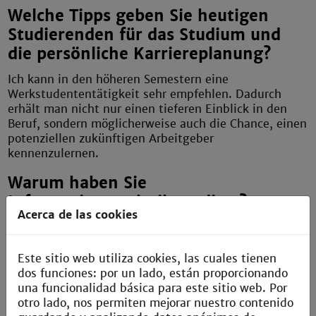
Welche Tipps geben Sie heutigen
Studierenden für das Studium und
die persönliche Karriereplanung?
Ich kann in den höheren Semestern eine
Werkstudententätigkeit sehr empfehlen. Dadurch
erhält man nicht nur einen tieferen Einblick in den
Beruf, sondern möglicherweise auch die Chance, einen
potenziellen zukünftigen Arbeitgeber
kennenzulernen.
Warum haben Sie
Informationstechnik studiert?
Acerca de las cookies
Interesse an Technik, insbesondere am Aufbau und
den Funktionsprinzipien moderner elektronischer
Geräte.
Este sitio web utiliza cookies, las cuales tienen
dos funciones: por un lado, están proporcionando
Welche ursprüngliche
una funcionalidad básica para este sitio web. Por
otro lado, nos permiten mejorar nuestro contenido
Berufsvorstellung hatten Sie beim