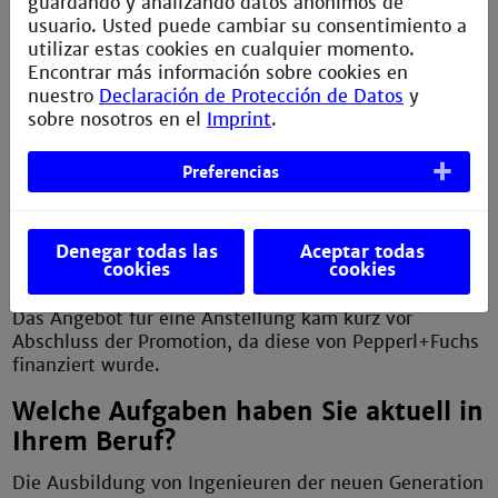
guardando y analizando datos anónimos de
Beginn des Studiums?
usuario. Usted puede cambiar su consentimiento a
utilizar estas cookies en cualquier momento.
Ich wollte Entwicklungsingenieur werden.
Encontrar más información sobre cookies en
nuestro
Declaración de Protección de Datos
y
Was können Sie aus Ihrem Studium
sobre nosotros en el
Imprint
.
noch heute im Beruf nutzen?
Alles? :-)
Preferencias
Wie haben Sie Ihre erste
Festanstellung nach dem Studium
Denegar todas las
Aceptar todas
cookies
cookies
gefunden?
Das Angebot für eine Anstellung kam kurz vor
Abschluss der Promotion, da diese von Pepperl+Fuchs
finanziert wurde.
Welche Aufgaben haben Sie aktuell in
Ihrem Beruf?
Die Ausbildung von Ingenieuren der neuen Generation