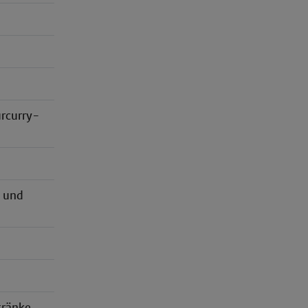
urcurry-
 und
tränke