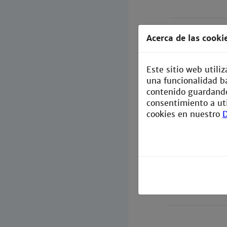
Acerca de las cooki
Este sitio web utili
una funcionalidad bá
contenido guardando
consentimiento a ut
cookies en nuestro
D
Beilagen