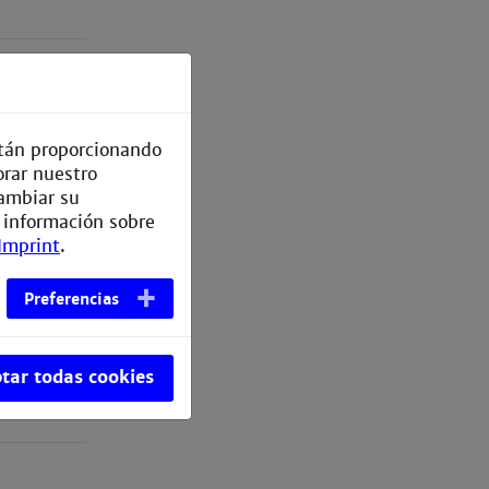
d Beurre
están proporcionando
orar nuestro
ambiar su
 información sobre
- Chips
Imprint
.
wenkt mit
Preferencias
tar todas cookies