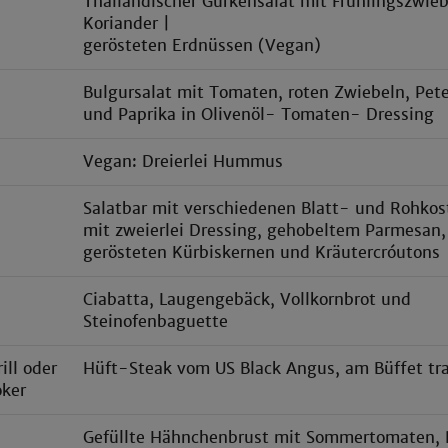
Thailändischer Gurkensalat mit Frühlingszwieb
Koriander |
gerösteten Erdnüssen (Vegan)
Bulgursalat mit Tomaten, roten Zwiebeln, Peter
und Paprika in Olivenöl- Tomaten- Dressing
Vegan: Dreierlei Hummus
Salatbar mit verschiedenen Blatt- und Rohkos
mit zweierlei Dressing, gehobeltem Parmesan,
gerösteten Kürbiskernen und Kräutercróutons
Ciabatta, Laugengebäck, Vollkornbrot und
Steinofenbaguette
ill oder
Hüft-Steak vom US Black Angus, am Büffet tra
ker
Gefüllte Hähnchenbrust mit Sommertomaten, 