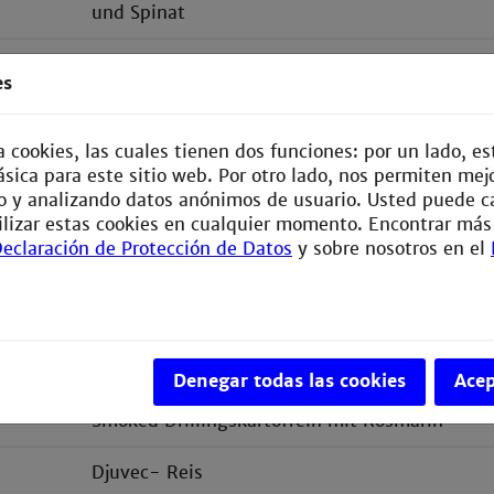
und Spinat
Doradenfilets auf Karotte-Erbsen-Gemüse un
es
Blanc
Aus dem Smoker:
za cookies, las cuales tienen dos funciones: por un lado, 
Spare Ribs in Heidelbeer- BBQ- Marinade
sica para este sitio web. Por otro lado, nos permiten mej
dazu smoked baked bean
 y analizando datos anónimos de usuario. Usted puede c
ilizar estas cookies en cualquier momento. Encontrar más
Veganes thailändisches rotes Curry mit Kokos
eclaración de Protección de Datos
y sobre nosotros en el
Spinat-Ricotta-Ravioli in Salbeibutter gesch
Parmesan
Süßkartoffelwürfel
Denegar todas las cookies
Acep
Smoked Drillingskartoffeln mit Rosmarin
Djuvec- Reis