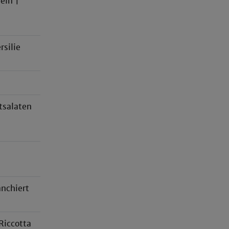
eln |
silie
tsalaten
nchiert
Riccotta