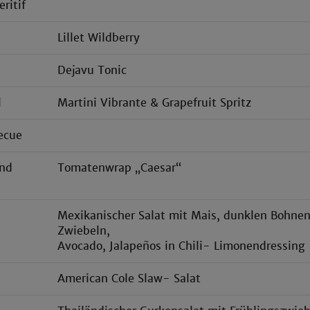
ritif
Lillet Wildberry
Dejavu Tonic
l
Martini Vibrante & Grapefruit Spritz
ecue
und
Tomatenwrap „Caesar“
Mexikanischer Salat mit Mais, dunklen Bohnen
Zwiebeln,
Avocado, Jalapeños in Chili- Limonendressing
American Cole Slaw- Salat