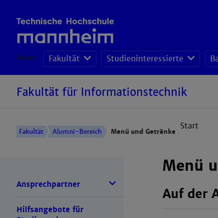
Home
Fakultät
Studieninteressierte
B
Fakultät für Informationstechnik
Start
Fakultät
Alumni-Bereich
Menü und Getränke
Menü u
Ansprechpartner
Auf der 
Hilfsangebote für