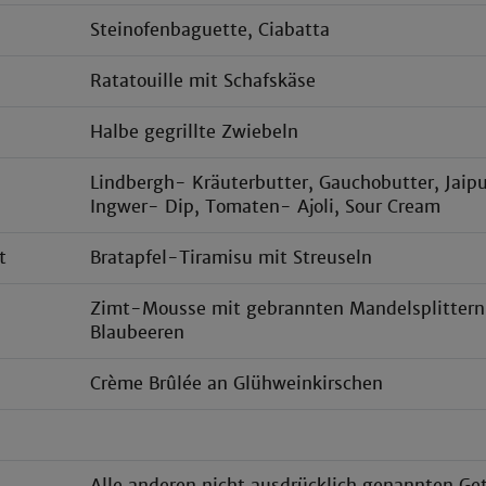
Steinofenbaguette, Ciabatta
Ratatouille mit Schafskäse
Halbe gegrillte Zwiebeln
Lindbergh- Kräuterbutter, Gauchobutter, Jaip
Ingwer- Dip, Tomaten- Ajoli, Sour Cream
t
Bratapfel-Tiramisu mit Streuseln
Zimt-Mousse mit gebrannten Mandelsplittern
Blaubeeren
Crème Brûlée an Glühweinkirschen
Alle anderen nicht ausdrücklich genannten Ge