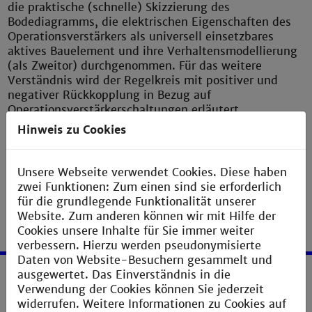
die praktische (schnelle) Skizzierung des
Bodediagramms, die elektrischen Eigenschaften des
Operationsverstärkers als universell einsetzbares
aktives Bauelement und ihre Verhaltensmodellierung
(als Zweitor) durchgenommen. Für das weitere
Verständnis wird der Regelkreis mit positiver und
negativer Rückkopplung in Bezug auf
Operationsverstärkerschaltungen erläutert.
> Zur Vertiefung des Fachs werden anschließend
Hinweis zu Cookies
komplexe Schaltungen mit Operationsverstärkern und
Komparatoren vorgestellt und methodisch analysiert.
Unsere Webseite verwendet Cookies. Diese haben
zwei Funktionen: Zum einen sind sie erforderlich
für die grundlegende Funktionalität unserer
Website. Zum anderen können wir mit Hilfe der
Cookies unsere Inhalte für Sie immer weiter
verbessern. Hierzu werden pseudonymisierte
Daten von Website-Besuchern gesammelt und
ausgewertet. Das Einverständnis in die
Service
Verwendung der Cookies können Sie jederzeit
widerrufen. Weitere Informationen zu Cookies auf