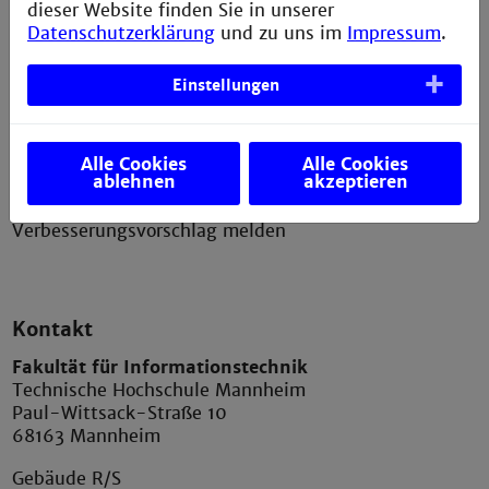
dieser Website finden Sie in unserer
Impressum
Datenschutzerklärung
und zu uns im
Impressum
.
Erklärung zur Barrierefreiheit
Einstellungen
Datenschutzerklärung
Bildnachweis
Sitemap
Alle Cookies
Alle Cookies
ablehnen
akzeptieren
Anfahrt
Verbesserungsvorschlag melden
Kontakt
Fakultät für Informationstechnik
Technische Hochschule Mannheim
Paul-Wittsack-Straße 10
68163 Mannheim
Gebäude R/S