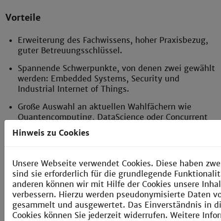
Vorteile
Erweiterung des Fachwissens, hoher Praxisbezug,
guter Betreuungsschlüssel.
Spannende Schwerpunkte, von denen zwei gewählt
werden: Embedded Systems, Security und
Industrial Internet of Things.
Große Auswahl an aktuellen Wahlfächern wie
Quantencomputing, DataScience oder Concurrent
Programming.
Hinweis zu Cookies
|| Technische Informatik
Unsere Webseite verwendet Cookies. Diese haben zwe
sind sie erforderlich für die grundlegende Funktional
anderen können wir mit Hilfe der Cookies unsere Inhal
Infos zur Bewerbung
verbessern. Hierzu werden pseudonymisierte Daten 
gesammelt und ausgewertet. Das Einverständnis in d
Jetzt bewerben!
Cookies können Sie jederzeit widerrufen. Weitere Info