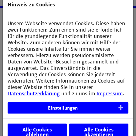
Hinweis zu Cookies
Service
Unsere Webseite verwendet Cookies. Diese haben
zwei Funktionen: Zum einen sind sie erforderlich
für die grundlegende Funktionalität unserer
Impressum
Website. Zum anderen können wir mit Hilfe der
Erklärung zur Barrierefreiheit
Cookies unsere Inhalte für Sie immer weiter
verbessern. Hierzu werden pseudonymisierte
Datenschutzerklärung
Daten von Website-Besuchern gesammelt und
Bildnachweis
ausgewertet. Das Einverständnis in die
Verwendung der Cookies können Sie jederzeit
Sitemap
widerrufen. Weitere Informationen zu Cookies auf
Anfahrt
dieser Website finden Sie in unserer
Datenschutzerklärung
und zu uns im
Impressum
.
Verbesserungsvorschlag melden
Einstellungen
Kontakt
Alle Cookies
Alle Cookies
ablehnen
akzeptieren
Fakultät für Informationstechnik