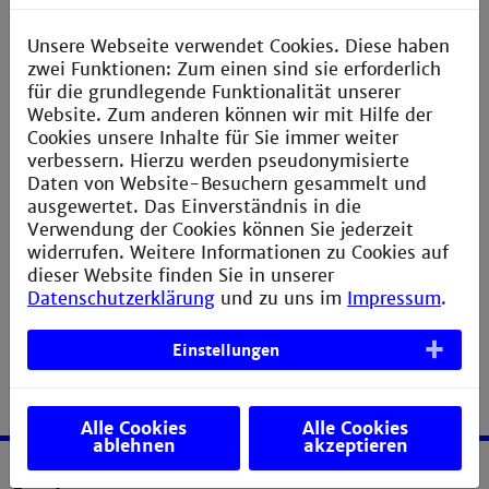
KI-basierten Verfahren.
Unsere Webseite verwendet Cookies. Diese haben
Interesse am Masterstudiengang Medizintechnik?
zwei Funktionen: Zum einen sind sie erforderlich
Bewerbungen sind jeweils vom 15.05.-15.07. sowie
für die grundlegende Funktionalität unserer
15.11.-15.01. möglich. Studienstart ist Mitte
Website. Zum anderen können wir mit Hilfe der
September und Mitte März.
Cookies unsere Inhalte für Sie immer weiter
verbessern. Hierzu werden pseudonymisierte
|| Mehr Infos
Daten von Website-Besuchern gesammelt und
ausgewertet. Das Einverständnis in die
Verwendung der Cookies können Sie jederzeit
widerrufen. Weitere Informationen zu Cookies auf
dieser Website finden Sie in unserer
Datenschutzerklärung
und zu uns im
Impressum
.
Einstellungen
Alle Cookies
Alle Cookies
ablehnen
akzeptieren