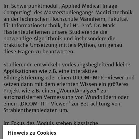
Im Schwerpunktmodul „Applied Medical Image
Computing“ des Masterstudiengangs Medizintechnik
an der
Technischen Hochschule Mannheim, Fakultät
für Informationstechnik, bei Hr. Prof. Dr. Mark
Hastenteufel
lernen unsere Studierende die
notwendige Algorithmik und insbesondere die
praktische Umsetzung mittels Python, um genau
diese Fragen zu beantworten.
Studierende entwickeln vorlesungsbegleitend kleine
Applikationen wie z.B. eine interaktive
Bildregistrierung oder einen DICOM-MPR-Viewer und
setzen dann mit dem erlernten Wissen ein größeres
Projekt wie z.B. einen „WoundAnalyzer“ zur
automatisierten Vermessung von Wundbildern oder
einen „DICOM-RT-Viewer“ zur Betrachtung von
Strahlentherapiedaten um.
Im Fokus des Moduls stehen klassische
Bildverarbeitung, DICOM, 3D Visualisierung,
Hinweis zu Cookies
Segmentierung, Registrierung und der Übergang zu