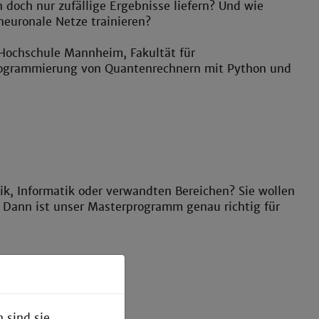
och nur zufällige Ergebnisse liefern? Und wie
neuronale Netze trainieren?
Hochschule Mannheim, Fakultät für
Programmierung von Quantenrechnern mit Python und
ik, Informatik oder verwandten Bereichen? Sie wollen
? Dann ist unser Masterprogramm genau richtig für
 sind sie