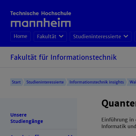
Home
Fakultät
Studieninteressierte
Fakultät für Informationstechnik
Start
Studieninteressierte
Informationstechnik insights
Wa
Quante
Unsere
Einführung in
Studiengänge
Informatik un