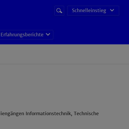
Suchbegriff
Suche
Schnelleinstieg
starten
Erfahrungsberichte
iengängen Informationstechnik, Technische