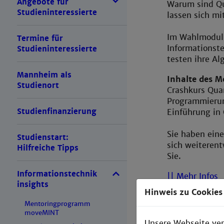
Angebote für
Warum sind Qu
Studieninteressierte
lassen sich mi
Im Wahlmodul 
Termine für
Informationst
Studieninteressierte
testen ihre A
Mannheim als
Inhalte des M
Studienort
Crashkurs Qu
Programmierun
Studienfinanzierung
Einführung in
Sie haben eine
Studienstart:
sich weiterent
Hilfreiche Tipps
Sie.
Informationstechnik
|| Mehr Infos
insights
Hinweis zu Cookies
Mentoringprogramm
moveMINT
Unsere Webseite ver