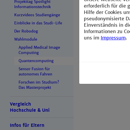
Projekttag Spotlight
erforderlich für di
Informationstechnik
Hilfe der Cookies un
Kurzvideos Studiengänge
pseudonymisierte D
Einblicke in das Studi-Life
Einverständnis in d
Informationen zu Co
Der Robodog
uns im
Impressum
.
Wahlmodule
Applied Medical Image
Computing
Quantencomputing
Sensor Fusion für
autonomes Fahren
Forschen im Studium?
Das Masterprojekt
Vergleich
Hochschule & Uni
Infos für Eltern