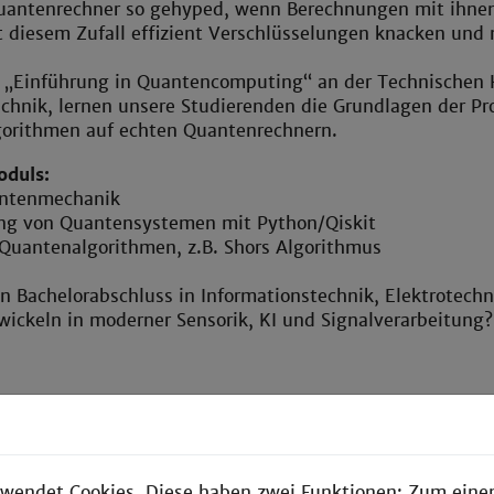
antenrechner so gehyped, wenn Berechnungen mit ihnen d
t diesem Zufall effizient Verschlüsselungen knacken und 
„Einführung in Quantencomputing“ an der Technischen 
echnik, lernen unsere Studierenden die Grundlagen der 
lgorithmen auf echten Quantenrechnern.
oduls:
antenmechanik
g von Quantensystemen mit Python/Qiskit
 Quantenalgorithmen, z.B. Shors Algorithmus
n Bachelorabschluss in Informationstechnik, Elektrotechn
wickeln in moderner Sensorik, KI und Signalverarbeitung
wendet Cookies. Diese haben zwei Funktionen: Zum einen