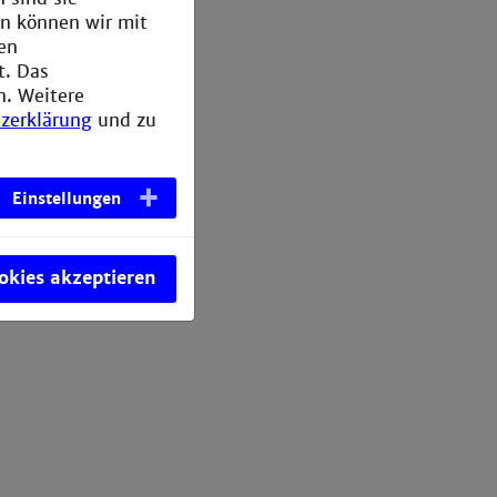
en können wir mit
den
t. Das
n. Weitere
zerklärung
und zu
Einstellungen
ookies akzeptieren