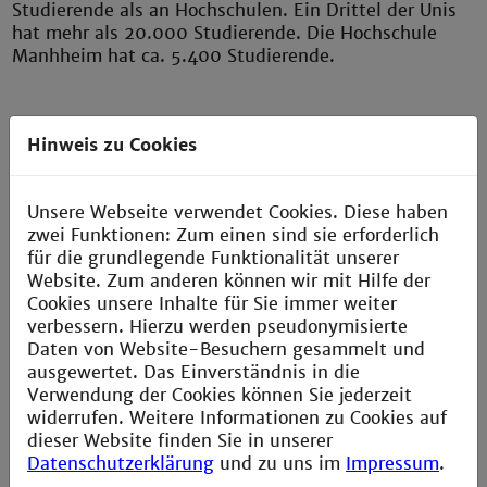
Studierende als an Hochschulen. Ein Drittel der Unis
hat mehr als 20.000 Studierende. Die Hochschule
Manhheim hat ca. 5.400 Studierende.
Abschluss
Hinweis zu Cookies
Die akademischen Abschlüsse "Bachelor" und
"Master" sind gleichwertig. Egal, ob sie an einer Uni
Unsere Webseite verwendet Cookies. Diese haben
oder einer Hochschule erworben wurden.
zwei Funktionen: Zum einen sind sie erforderlich
für die grundlegende Funktionalität unserer
Website. Zum anderen können wir mit Hilfe der
Promotion
Cookies unsere Inhalte für Sie immer weiter
verbessern. Hierzu werden pseudonymisierte
Wer nach dem Studium noch promovieren möchte,
Daten von Website-Besuchern gesammelt und
also eine Doktorarbeit schreiben will, kann das auch
ausgewertet. Das Einverständnis in die
mit einem Masterabschluss tun, den er oder sie an
Verwendung der Cookies können Sie jederzeit
der Technischen Hochschule Mannheim erworben hat.
widerrufen. Weitere Informationen zu Cookies auf
dieser Website finden Sie in unserer
Datenschutzerklärung
und zu uns im
Impressum
.