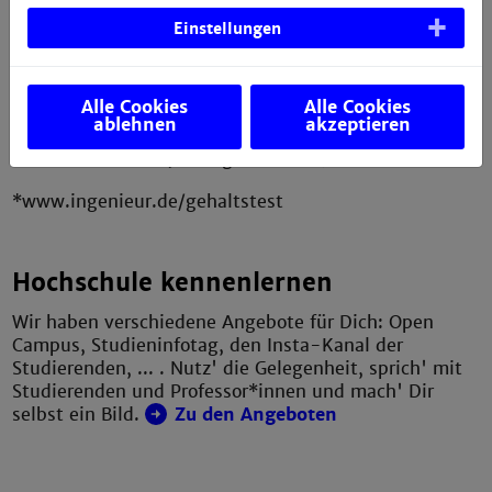
Hohes Einstiegsgehalt
Einstellungen
Die Gehälter für Ingenieurinnen und Ingenieure in
Deutschland sind in 2022 weiter gestiegen.
Berufseinsteigende verdienen im ersten Job
Alle Cookies
Alle Cookies
durchschnittlich 51.600 EUR. Ingenieurinnen und
ablehnen
akzeptieren
Ingenieure mit Berufserfahrung liegen 2022 im
Schnitt bei einem Jahresgehalt von 70.800 EUR.*
*www.ingenieur.de/gehaltstest
Hochschule kennenlernen
Wir haben verschiedene Angebote für Dich: Open
Campus, Studieninfotag, den Insta-Kanal der
Studierenden, ... . Nutz' die Gelegenheit, sprich' mit
Studierenden und Professor*innen und mach' Dir
selbst ein Bild.
Zu den Angeboten