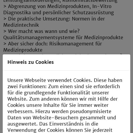
Leistungsanforderungen, Konformitätsbewertung
> Abgrenzung von Medizinprodukten, In-Vitro
Diagnostika und persönlicher Schutzausrüstung
> Die praktische Umsetzung: Normen in der
Medizintechnik
> Wer macht was wann und wie?
Qualitätsmanagementsysteme für Medizinprodukte
> Aber sicher doch: Risikomanagement für
Medizinprodukte
> Was bringt mein Medizinprodukt dem Patienten?
Hinweis zu Cookies
Klinische Bewertung
> Ausblick auf andere Länder, insbesondere USA
> Software als Medizinprodukt und Software-
Unsere Webseite verwendet Cookies. Diese haben
Lebenszyklus für Medizinprodukte
zwei Funktionen: Zum einen sind sie erforderlich
> Entwicklung aktiver Medizinprodukte
für die grundlegende Funktionalität unserer
> Usability von Medizinprodukte
Website. Zum anderen können wir mit Hilfe der
> Technische Dokumentation
Cookies unsere Inhalte für Sie immer weiter
> Ausblick: IT-Sicherheit und Künstliche Intelligenz
verbessern. Hierzu werden pseudonymisierte
bei Medizinprodukten
Daten von Website-Besuchern gesammelt und
ausgewertet. Das Einverständnis in die
Die Medizintechnik ist eine hochregulierte Branche
Verwendung der Cookies können Sie jederzeit
und erfordert entsprechend aufwendige