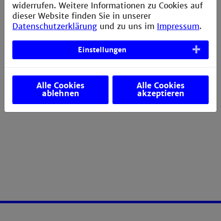
widerrufen. Weitere Informationen zu Cookies auf
Zulassungsverfahren. Die Vorlesung bereitet
dieser Website finden Sie in unserer
Studierende auf entsprechende Tätigkeiten in der
Datenschutzerklärung
und zu uns im
Impressum
.
medizintechnischen Entwicklung vor und
sensibilisiert Studierende für die Hintergründe und
Zielsetzungen der Regulierung. Die Vorlesung
Einstellungen
bereitet Studierende sowohl auf
Entwicklungstätigkeiten in der Medizintechnik als
auch auf Tätigkeiten im Qualitätsmanagement und
Alle Cookies
Alle Cookies
Regulatory Affairs vor.
ablehnen
akzeptieren