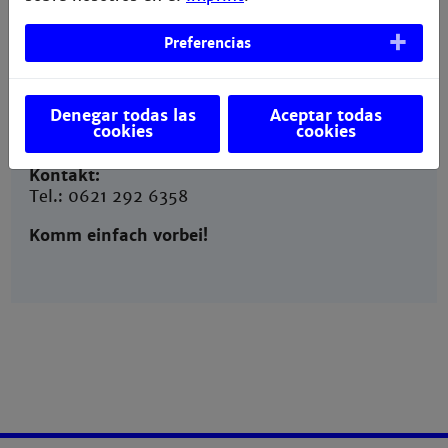
Öffnungszeiten:
Montag - Donnerstag,
Preferencias
9.00 - 12.00 Uhr
Email:
sekretariat@informationstechnik.th-
Denegar todas las
Aceptar todas
cookies
cookies
mannheim.de
Kontakt:
Tel.: 0621 292 6358
Komm einfach vorbei!