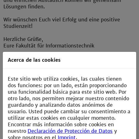
und ehrlichen Austausch können wir gemeinsam
Lösungen finden.
Wir wünschen Euch viel Erfolg und eine positive
Studienzeit!
Herzliche Grüße,
Eure Fakultät für Informationstechnik
Acerca de las cookies
Este sitio web utiliza cookies, las cuales tienen
dos funciones: por un lado, están proporcionando
Kontakt
una funcionalidad básica para este sitio web. Por
otro lado, nos permiten mejorar nuestro contenido
Erste Anlaufstelle:
guardando y analizando datos anónimos de
Sekretariat, Frau Ellen Kreuzholz
usuario. Usted puede cambiar su consentimiento a
utilizar estas cookies en cualquier momento.
Wo:
Encontrar más información sobre cookies en
Gebäude S, Raum 120
nuestro
Declaración de Protección de Datos
y
sobre nosotros en el
Imprint
.