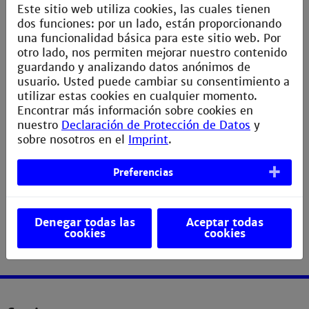
KI-basierten Verfahren.
Este sitio web utiliza cookies, las cuales tienen
dos funciones: por un lado, están proporcionando
Interesse am Masterstudiengang Medizintechnik?
una funcionalidad básica para este sitio web. Por
Bewerbungen sind jeweils vom 15.05.-15.07. sowie
otro lado, nos permiten mejorar nuestro contenido
15.11.-15.01. möglich. Studienstart ist Mitte
guardando y analizando datos anónimos de
September und Mitte März.
usuario. Usted puede cambiar su consentimiento a
utilizar estas cookies en cualquier momento.
|| Mehr Infos
Encontrar más información sobre cookies en
nuestro
Declaración de Protección de Datos
y
sobre nosotros en el
Imprint
.
Preferencias
Denegar todas las
Aceptar todas
cookies
cookies