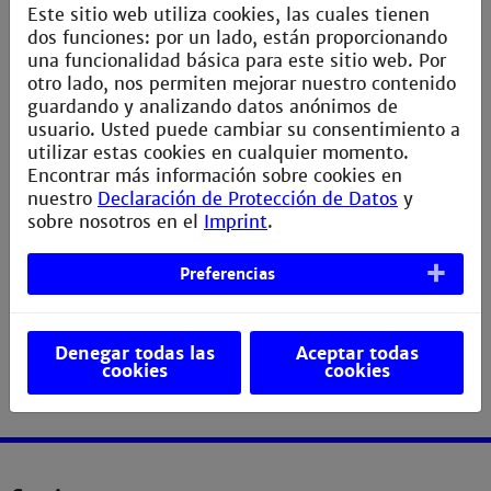
KI-basierten Verfahren.
Este sitio web utiliza cookies, las cuales tienen
dos funciones: por un lado, están proporcionando
Interesse am Masterstudiengang Medizintechnik?
una funcionalidad básica para este sitio web. Por
Bewerbungen sind jeweils vom 15.05.-15.07. sowie
otro lado, nos permiten mejorar nuestro contenido
15.11.-15.01. möglich. Studienstart ist Mitte
guardando y analizando datos anónimos de
September und Mitte März.
usuario. Usted puede cambiar su consentimiento a
utilizar estas cookies en cualquier momento.
|| Mehr Infos
Encontrar más información sobre cookies en
nuestro
Declaración de Protección de Datos
y
sobre nosotros en el
Imprint
.
Preferencias
Denegar todas las
Aceptar todas
cookies
cookies