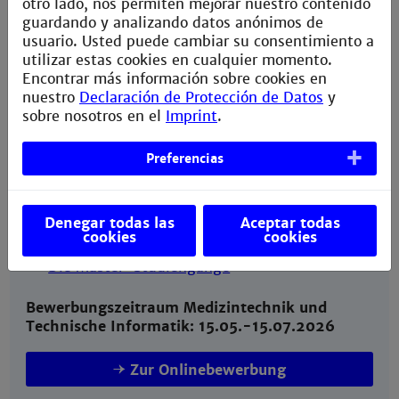
otro lado, nos permiten mejorar nuestro contenido
Medizintechnik
guardando y analizando datos anónimos de
usuario. Usted puede cambiar su consentimiento a
Mehr Infos
utilizar estas cookies en cualquier momento.
Encontrar más información sobre cookies en
nuestro
Declaración de Protección de Datos
y
sobre nosotros en el
Imprint
.
Ihre Zukunft beginnt hier!
Preferencias
Entdecken Sie unsere Master-Studiengänge und
finden Sie den perfekten Weg für sich.
Denegar todas las
Aceptar todas
Jetzt informieren und bewerben!
cookies
cookies
Die Master-Studiengänge
Bewerbungszeitraum Medizintechnik und
Technische Informatik: 15.05.-15.07.2026
Zur Onlinebewerbung