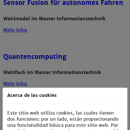
Sensor Fusion für autonomes Fahren
Wahlmodul im Master Informationstechnik
Mehr Infos
Quantencomputing
Wahlfach im Master Informationstechnik
Mehr Infos
Acerca de las cookies
Digitale Medizintechnik
Este sitio web utiliza cookies, las cuales tienen
dos funciones: por un lado, están proporcionando
una funcionalidad básica para este sitio web. Por
Wahlmodul Masterprojekt im Master