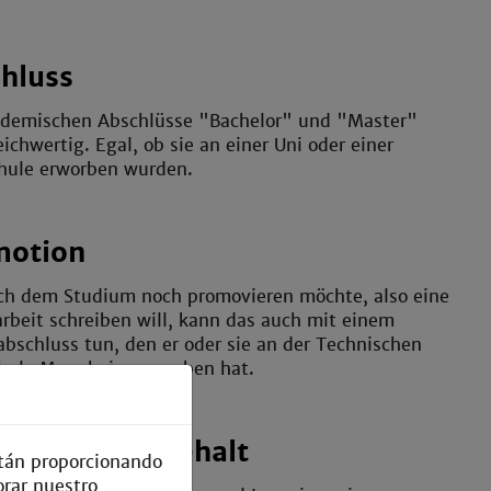
hluss
ademischen Abschlüsse "Bachelor" und "Master"
eichwertig. Egal, ob sie an einer Uni oder einer
hule erworben wurden.
motion
ch dem Studium noch promovieren möchte, also eine
rbeit schreiben will, kann das auch mit einem
bschluss tun, den er oder sie an der Technischen
hule Mannheim erworben hat.
s Einstiegsgehalt
están proporcionando
orar nuestro