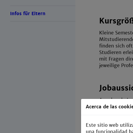
Infos für Eltern
Kursgrö
Kleine Semest
Mitstudierend
finden sich o
Studieren erle
mit Fragen dir
jeweilige Prof
Jobaussi
Angehende Ing
Arbeitsmarkt 
Acerca de las cooki
häufig im Pra
oder der Thesi
Este sitio web utili
alle haben ber
una funcionalidad bá
der Tasche.