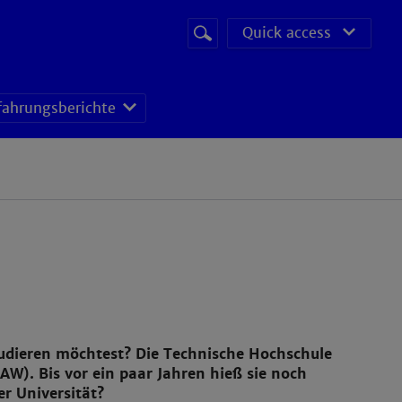
Suchbegriff
Suche
Quick access
starten
fahrungsberichte
tudieren möchtest? Die Technische Hochschule
). Bis vor ein paar Jahren hieß sie noch
r Universität?