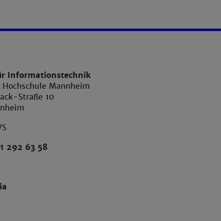
ür Informationstechnik
e Hochschule Mannheim
ack-Straße 10
nnheim
/S
1 292 63 58
ia