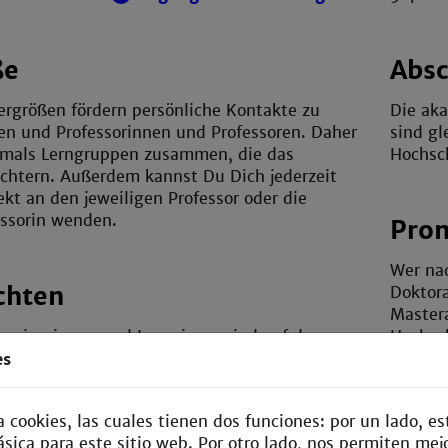
ße
Absc
ergrößen fördern persönliche Kontakte zu
Die ak
en und Professorinnen und Professoren. Daher
sind gl
ftmals Lerngruppen zusammen, die das
Hochsc
ichtern. Außerdem kannst Du Dich jederzeit
ekt an den jeweiligen Professor oder die
essorin wenden.
Pro
Wer na
chten
Doktora
Mastera
enieurinnen und Ingenieure sind auf dem
Hochsc
sehr gefragt. Unsere Studierenden knüpfen
es
xissemester, bei einem Werkstudierendenjob
s Kontakte zu potentiellen Arbeitgebern. Fast
Hohe
za cookies, las cuales tienen dos funciones: por un lado, 
eits vor Studienende einen Arbeitsvertrag in
sica para este sitio web. Por otro lado, nos permiten mej