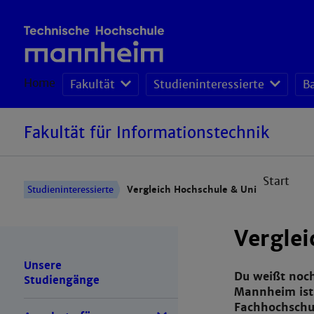
Home
Fakultät
Studieninteressierte
B
Fakultät für Informationstechnik
Start
Studieninteressierte
Vergleich Hochschule & Uni
Verglei
Unsere
Du weißt noch
Studiengänge
Mannheim ist 
Fachhochschul