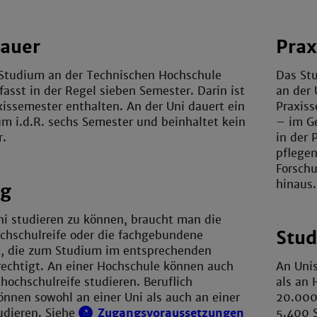
auer
Prax
Studium an der Technischen Hochschule
Das Stu
sst in der Regel sieben Semester. Darin ist
an der 
issemester enthalten. An der Uni dauert ein
Praxiss
m i.d.R. sechs Semester und beinhaltet kein
– im G
r.
in der 
pflege
Forschu
hinaus.
ng
ni studieren zu können, braucht man die
Stud
chschulreife oder die fachgebundene
e, die zum Studium im entsprechenden
rechtigt. An einer Hochschule können auch
An Unis
hochschulreife studieren. Beruflich
als an 
können sowohl an einer Uni als auch an einer
20.000
udieren. Siehe
Zugangsvoraussetzungen
5.400 