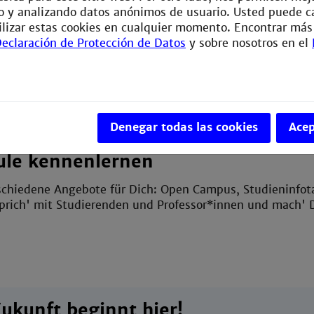
Die Geh
 y analizando datos anónimos de usuario. Usted puede c
Deutsch
ilizar estas cookies en cualquier momento. Encontrar más
Berufse
eclaración de Protección de Datos
y sobre nosotros en el
51.600
Berufse
Jahres
*www.i
Denegar todas las cookies
Acep
ule kennenlernen
chiedene Angebote für Dich: Open Campus, Studieninfotag
prich' mit Studierenden und Professor*innen und mach' Di
ukunft beginnt hier!