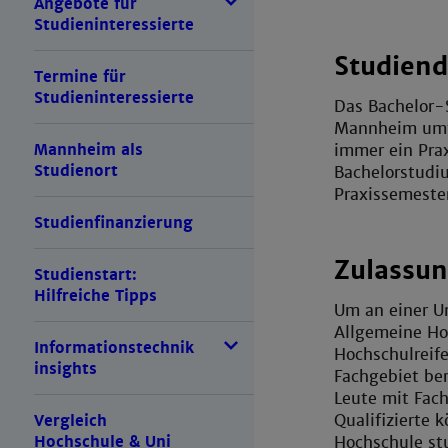
Angebote für
Studieninteressierte
Studiend
Termine für
Studieninteressierte
Das Bachelor-
Mannheim umfa
immer ein Prax
Mannheim als
Studienort
Bachelorstudiu
Praxissemeste
Studienfinanzierung
Zulassu
Studienstart:
Hilfreiche Tipps
Um an einer U
Allgemeine Ho
Informationstechnik
Hochschulreif
insights
Fachgebiet be
Leute mit Fach
Qualifizierte 
Vergleich
Hochschule st
Hochschule & Uni