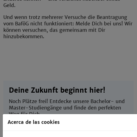
Geld.
Und wenn trotz mehrerer Versuche die Beantragung
vom BaföG nicht funktioniert: Melde Dich bei uns! Wir
können versuchen, das gemeinsam mit Dir
hinzubekommen.
Deine Zukunft beginnt hier!
Noch Plätze frei! Entdecke unsere Bachelor- und
Master-Studiengänge und finde den perfekten
Weg für Dich.
Acerca de las cookies
Jetzt informieren, für Medizintechnik (B.Sc.)
und Informationstechnik-Elektronik (B.Sc.) bis