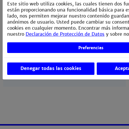
20.09.26 bewerben und einschreiben!
Este sitio web utiliza cookies, las cuales tienen dos f
están proporcionando una funcionalidad básica para es
Die Bachelor-Studiengänge
lado, nos permiten mejorar nuestro contenido guarda
anónimos de usuario. Usted puede cambiar su consenti
Die Master-Studiengänge
cookies en cualquier momento. Encontrar más informa
nuestro
Declaración de Protección de Datos
y sobre no
Geh' außerdem auf Insta
und schau' Dir an, was
unsere Studis so machen.
Preferencias
Unser Insta-Channel
Denegar todas las cookies
Acept