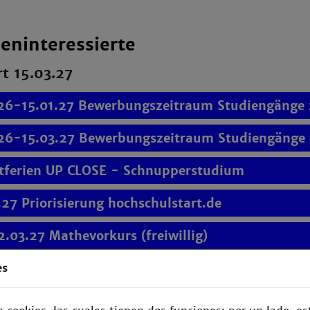
ieninteressierte
rt 15.03.27
.26-15.01.27 Bewerbungszeitraum Studiengänge 
.26-15.03.27 Bewerbungszeitraum Studiengänge 
tferien UP CLOSE - Schnupperstudium
.27 Priorisierung hochschulstart.de
2.03.27 Mathevorkurs (freiwillig)
.27 Studienstart Sommersemester 27
es