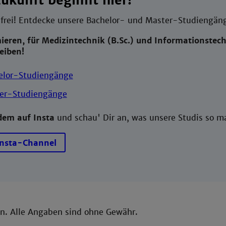
ukunft beginnt hier!
 frei! Entdecke unsere Bachelor- und Master-Studiengäng
mieren, für Medizintechnik (B.Sc.) und Informationstec
eiben!
elor-Studiengänge
er-Studiengänge
dem auf Insta
und schau' Dir an, was 
Insta-Channel
en. Alle Angaben sind ohne Gewähr.