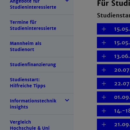
Angebote für
Für Stud
Studieninteressierte
Studiensta
Termine für
Studieninteressierte
15.05
15.05
Mannheim als
Studienort
13.06
Studienfinanzierung
20.07
Studienstart:
22.07
Hilfreiche Tipps
01.09
Informationstechnik
insights
14.-1
Vergleich
21.09
Hochschule & Uni