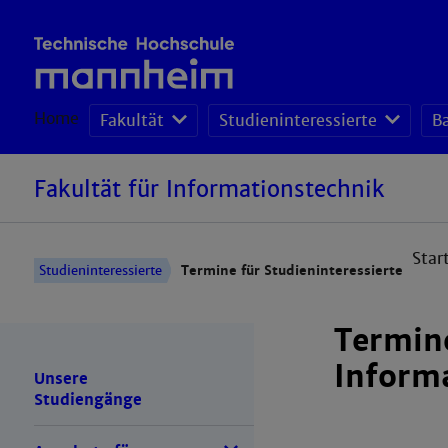
Home
Fakultät
Studieninteressierte
B
Fakultät für Informationstechnik
Star
Studieninteressierte
Termine für Studieninteressierte
Termine
Inform
Unsere
Studiengänge