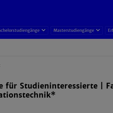
achelorstudiengänge
Masterstudiengänge
Er
t
 für Studieninteressierte | F
ationstechnik*