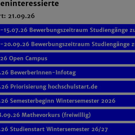
ieninteressierte
rt: 21.09.26
.-15.07.26 Bewerbungszeitraum Studiengänge z
.-20.09.26 Bewerbungszeitraum Studiengänge zu
.26 Open Campus
.26 BewerberInnen-Infotag
.26 Priorisierung hochschulstart.de
.26 Semesterbeginn Wintersemester 2026
8.09.26 Mathevorkurs (freiwillig)
.26 Studienstart Wintersemester 26/27