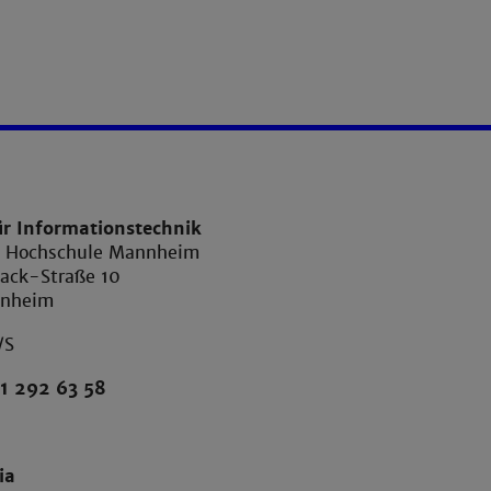
ür Informationstechnik
e Hochschule Mannheim
ack-Straße 10
nnheim
/S
1 292 63 58
ia