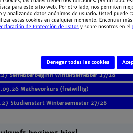
za cookies, las cuales tienen dos funciones: por un lado, 
ieninteressierte
sica para este sitio web. Por otro lado, nos permiten mej
 y analizando datos anónimos de usuario. Usted puede c
rt 20.09.27
ilizar estas cookies en cualquier momento. Encontrar más
eclaración de Protección de Datos
y sobre nosotros en el
.-15.07.27 Bewerbungszeitraum Studiengänge z
.-19.09.27 Bewerbungszeitraum Studiengänge zu
.27 Priorisierung hochschulstart.de
Denegar todas las cookies
Acep
.27 Semesterbeginn Wintersemester 27/28
7.09.26 Mathevorkurs (freiwillig)
.27 Studienstart Wintersemester 27/28