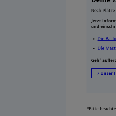
Deine Z
Noch Plätze
Jetzt infor
und einschr
Die Bach
Die Mast
Geh' außer
Unser 
*Bitte beacht