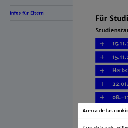
Infos für Eltern
Für Stud
Studiensta
15.11
15.11
Herbs
22.01
08.-1
15.03
Acerca de las cooki