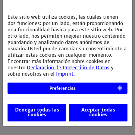
werden.
Die praktische Relevanz wird durch Fallstudien
Este sitio web utiliza cookies, las cuales tienen
und Praxisbeispiele weiter vertieft, die den Einsatz
dos funciones: por un lado, están proporcionando
der erlernten Tools und Techniken in realen
una funcionalidad básica para este sitio web. Por
ingenieurwissenschaftlichen Anwendungen
otro lado, nos permiten mejorar nuestro contenido
veranschaulichen.
guardando y analizando datos anónimos de
Nach Abschluss dieses Moduls sind die
usuario. Usted puede cambiar su consentimiento a
Studierenden in der Lage, ML-Modelle nicht nur zu
utilizar estas cookies en cualquier momento.
entwickeln, sondern auch effizient zu deployen
Encontrar más información sobre cookies en
und zu optimieren, um deren Leistung in
nuestro
Declaración de Protección de Datos
y
unterschiedlichen Einsatzbereichen zu
sobre nosotros en el
Imprint
.
maximieren.
Preferencias
Dies bereitet sie optimal auf berufliche
Herausforderungen in realen Industrieprojekten
mit KI-Technologien vor.
Denegar todas las
Aceptar todas
cookies
cookies