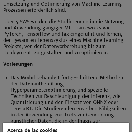
Umsetzung und Optimierung von Machine Learning-
Prozessen erforderlich sind.
Über 4 SWS werden die Studierenden in die Nutzung
und Anwendung gängiger ML-Frameworks wie
PyTorch, TensorFlow und Jax eingeführt und lernen,
den gesamten Lebenszyklus eines Machine Learning-
Projekts, von der Datenvorbereitung bis zum
Deployment, zu gestalten und zu optimieren.
Vorlesungen
Das Modul behandelt fortgeschrittene Methoden
der Datenaufbereitung,
Hyperparameteroptimierung und spezielle
Techniken zur Beschleunigung der Inferenz, wie
Quantisierung und den Einsatz von ONNX oder
TensorRT. Die Studierenden erwerben Fähigkeiten
in der Anwendung von Tools zur Generierung
künstlicher Daten, die in der Praxis zur
Verbesserung von Trainingsdatensätzen verwendet
Acerca de las cookies