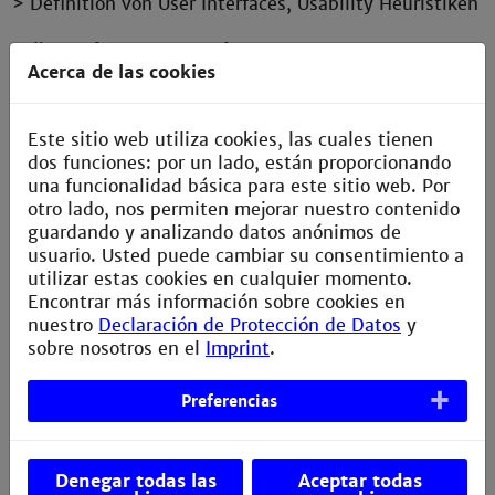
> Definition von User Interfaces, Usability Heuristiken
Teil 2: Software-Entwurf
Acerca de las cookies
> Software-Entwurfsprinzipien, SOLID
> ausgewählte Design Patterns, z.B. Adapter, Fabrik,
Strategy
Este sitio web utiliza cookies, las cuales tienen
dos funciones: por un lado, están proporcionando
Teil 3: Software-Qualitätssicherung
una funcionalidad básica para este sitio web. Por
> Qualitätsmerkmale von Software
otro lado, nos permiten mejorar nuestro contenido
> konstruktive vs. analytische Software-
guardando y analizando datos anónimos de
Qualitätssicherung
usuario. Usted puede cambiar su consentimiento a
> Whitebox vs. Blackboxtests
utilizar estas cookies en cualquier momento.
> Unittests und Bestimmung der Code-Coverage
Encontrar más información sobre cookies en
(Line, Branch, Path)
nuestro
Declaración de Protección de Datos
y
> Statische Codeanalyse (zyklomatische Komplexität
sobre nosotros en el
Imprint
.
nach McCabe)
> Spezifikation und Dokumentation von Software-
Systemtests
Preferencias
> Software-Prozesse: V-Modell und Scrum
Labor:
Denegar todas las
Aceptar todas
> Durch Bearbeitung eines überschaubaren Projekts