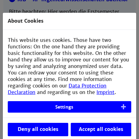
Bitte beachten: Hier werden die Erstsemester
Stundenpläne angezeigt.
About Cookies
Gesamt-Übersicht der Hochschule
This website uses cookies. Those have two
functions: On the one hand they are providing
basic functionality for this website. On the other
hand they allow us to improve our content for you
Stundenpläne Master
by saving and analyzing anonymized user data.
You can redraw your consent to using these
Masterstudiengänge
cookies at any time. Find more information
regarding cookies on our
Data Protection
Bitte beachten: Wahlfächer im Master finden
Declaration
and regarding us on the
Imprint
.
grundsätzlich im 5. und 6. Block statt.
Settings
Deine Zukunft beginnt hier!
Deny all cookies
Accept all cookies