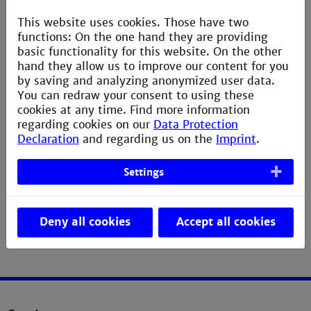
KI-basierten Verfahren.
This website uses cookies. Those have two
functions: On the one hand they are providing
Interesse am Masterstudiengang Medizintechnik?
basic functionality for this website. On the other
Bewerbungen sind jeweils vom 15.05.-15.07. sowie
hand they allow us to improve our content for you
15.11.-15.01. möglich. Studienstart ist Mitte
by saving and analyzing anonymized user data.
September und Mitte März.
You can redraw your consent to using these
|| Mehr Infos
cookies at any time. Find more information
regarding cookies on our
Data Protection
Declaration
and regarding us on the
Imprint
.
Settings
Deny all cookies
Accept all cookies