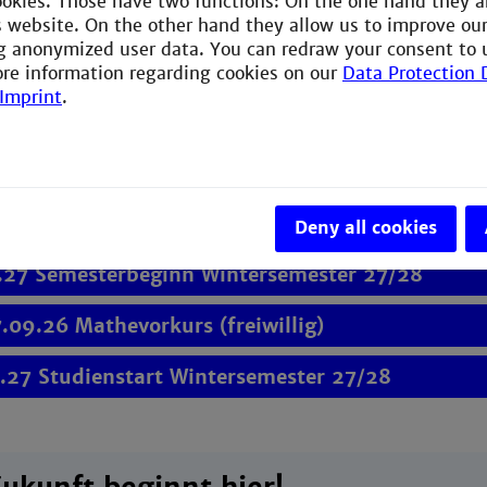
ookies. Those have two functions: On the one hand they a
ieninteressierte
is website. On the other hand they allow us to improve ou
g anonymized user data. You can redraw your consent to 
rt 20.09.27
ore information regarding cookies on our
Data Protection 
Imprint
.
.-15.07.27 Bewerbungszeitraum Studiengänge z
.-19.09.27 Bewerbungszeitraum Studiengänge zu
.27 Priorisierung hochschulstart.de
Deny all cookies
.27 Semesterbeginn Wintersemester 27/28
7.09.26 Mathevorkurs (freiwillig)
.27 Studienstart Wintersemester 27/28