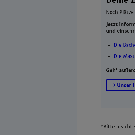
Deine Z
Noch Plätze
Jetzt infor
und einschr
Die Bach
Die Mast
Geh' außer
Unser 
*Bitte beacht