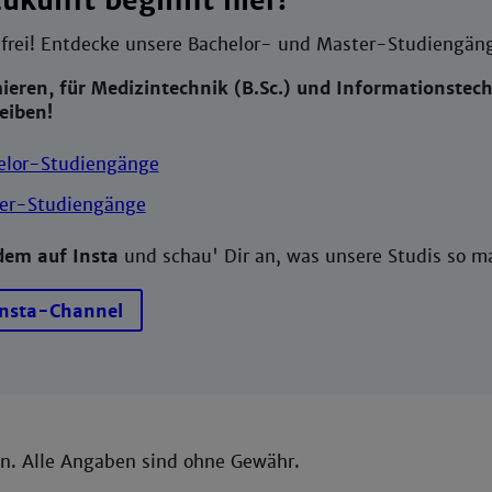
ukunft beginnt hier!
 frei! Entdecke unsere Bachelor- und Master-Studiengäng
mieren, für Medizintechnik (B.Sc.) und Informationstec
eiben!
elor-Studiengänge
er-Studiengänge
dem auf Insta
und schau' Dir an, was 
Insta-Channel
en. Alle Angaben sind ohne Gewähr.