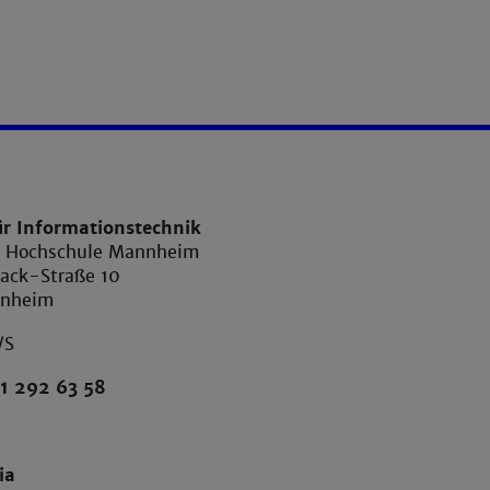
ür Informationstechnik
e Hochschule Mannheim
ack-Straße 10
nnheim
/S
1 292 63 58
ia