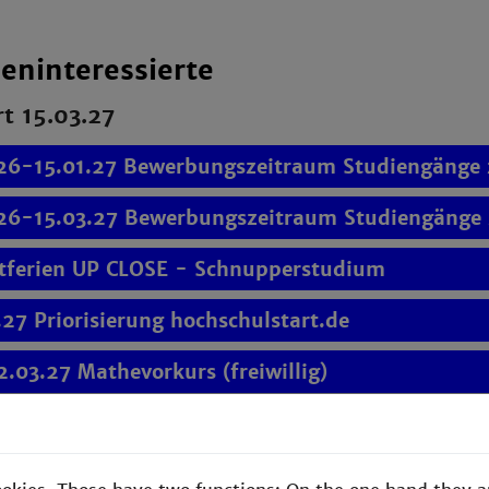
ieninteressierte
rt 15.03.27
.26-15.01.27 Bewerbungszeitraum Studiengänge 
.26-15.03.27 Bewerbungszeitraum Studiengänge 
tferien UP CLOSE - Schnupperstudium
.27 Priorisierung hochschulstart.de
2.03.27 Mathevorkurs (freiwillig)
.27 Studienstart Sommersemester 27