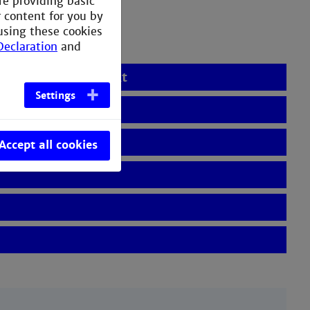
re providing basic
r content for you by
using these cookies
Declaration
and
ulassungsbeschränkt
Settings
lassungsfrei
Accept all cookies