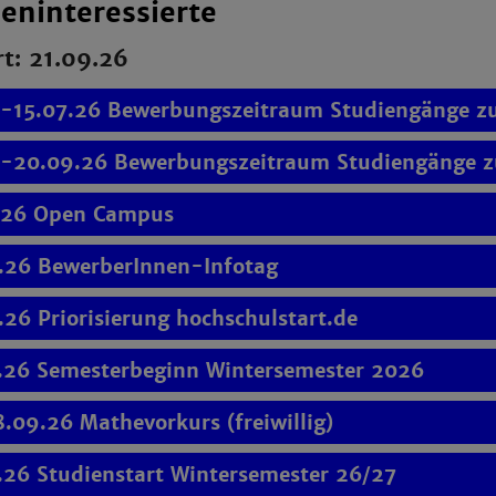
ieninteressierte
rt: 21.09.26
.-15.07.26 Bewerbungszeitraum Studiengänge z
.-20.09.26 Bewerbungszeitraum Studiengänge zu
.26 Open Campus
.26 BewerberInnen-Infotag
.26 Priorisierung hochschulstart.de
.26 Semesterbeginn Wintersemester 2026
8.09.26 Mathevorkurs (freiwillig)
.26 Studienstart Wintersemester 26/27