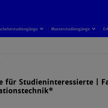
achelorstudiengänge
Masterstudiengänge
Er
t
 für Studieninteressierte | F
ationstechnik*