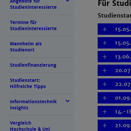
Angebote für
Für Stud
Studieninteressierte
Studiensta
Termine für
Studieninteressierte
15.05
15.05
Mannheim als
Studienort
13.06
Studienfinanzierung
20.07
Studienstart:
22.07
Hilfreiche Tipps
01.09
Informationstechnik
insights
14.-1
Vergleich
21.09
Hochschule & Uni