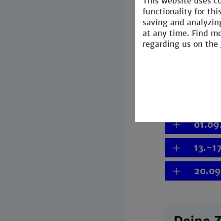
This website uses c
Für Stud
functionality for th
saving and analyzin
Studiensta
at any time. Find m
regarding us on the
15.05
15.05
22.07
01.09
13.-1
20.09