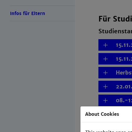
Infos für Eltern
Für Stud
Studiensta
15.11
15.11
Herbs
22.01
08.-1
15.03
About Cookies