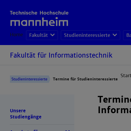
Home
Fakultät
Studieninteressierte
B
Fakultät für Informationstechnik
Star
Studieninteressierte
Termine für Studieninteressierte
Termine
Inform
Unsere
Studiengänge