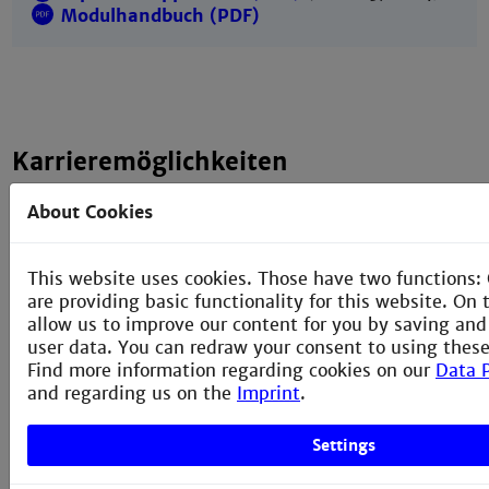
Modulhandbuch (PDF)
Karrieremöglichkeiten
Nach Ihrem erfolgreichen Abschluss arbeiten Sie in
About Cookies
(leitenden) ingenieurwissenschaftlichen Positionen in
spannenden Forschungs- und Entwicklungsprojekten
der technischen Informatik in beispielsweise
This website uses cookies. Those have two functions:
folgenden Anwendungsfeldern:
are providing basic functionality for this website. On
allow us to improve our content for you by saving an
Industrial Internet of Thing (IIoT)
user data. You can redraw your consent to using these
Find more information regarding cookies on our
Data P
Hardwarenahe Softwareentwicklung (Embedded
and regarding us on the
Imprint
.
Systems)
Settings
IT-Sicherheit für vernetzte Geräte