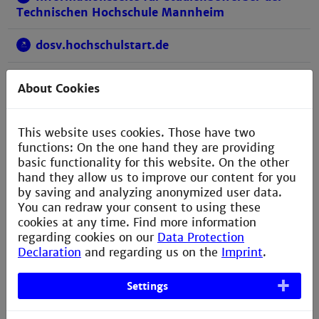
Technischen Hochschule Mannheim
dosv.hochschulstart.de
Bewerberportal der Technischen Hochschule
About Cookies
Mannheim
This website uses cookies. Those have two
functions: On the one hand they are providing
basic functionality for this website. On the other
hand they allow us to improve our content for you
Bachelorstudiengänge
by saving and analyzing anonymized user data.
You can redraw your consent to using these
Für Studieninteressierte
cookies at any time. Find more information
regarding cookies on our
Data Protection
Declaration
and regarding us on the
Imprint
.
Settings
Deine Zukunft beginnt hier!