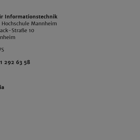
ür Informationstechnik
e Hochschule Mannheim
ack-Straße 10
nnheim
/S
1 292 63 58
ia