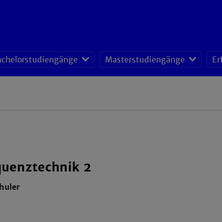
achelorstudiengänge
Masterstudiengänge
Er
uenztechnik 2
chuler