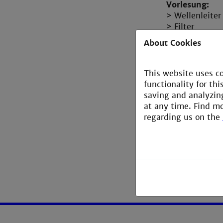
Vorlesung:
> Wellenleiter
> Filter
> Mischer
About Cookies
> Empfänger-
> Radar-Tech
This website uses c
Labor:
functionality for th
> Simulation,
saving and analyzin
> Entwurf und
at any time. Find m
regarding us on the
Voraussetzun
> HF1 (auch o