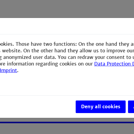
Systeme
nik
ookies. Those have two functions: On the one hand they a
is website. On the other hand they allow us to improve ou
 Aufbau und Vermessung von Mikrostreifenfiltern
g anonymized user data. You can redraw your consent to 
 Vermessung einer Empfängerkette
ore information regarding cookies on our
Data Protection 
Imprint
.
gen:
hne HF1-Labor)
Deny all cookies