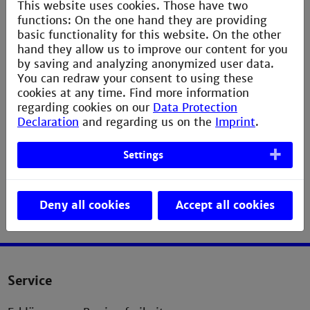
> Einführung in die Regelungstechnik; Regelverhalten
This website uses cookies. Those have two
einfacher Regelkreise
functions: On the one hand they are providing
> Untersuchungen zum dynamischen Verhalten von
basic functionality for this website. On the other
Regelstrecken; Aufnahme von Sprungantworten;
hand they allow us to improve our content for you
stationäres Verhalten
by saving and analyzing anonymized user data.
> Aufnahme von Frequenzgängen; Darstellung im
You can redraw your consent to using these
Bode-Diagramm
cookies at any time. Find more information
> Auswahl und Auslegung von Reglern;
regarding cookies on our
Data Protection
Offener/geschlossener Regelkreis; Untersuchungen
Declaration
and regarding us on the
Imprint
.
zum Stör- und Führungsverhalten sowie zum
stationären Regelfehler von Regelkreisen
Settings
Deny all cookies
Accept all cookies
Service