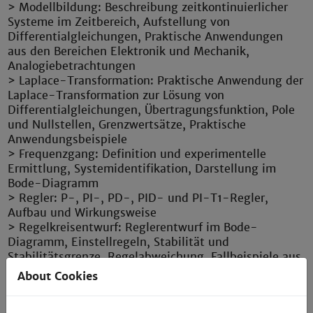
> Modellbildung: Beschreibung zeitkontinuierlicher
Systeme im Zeitbereich, Aufstellung von
Differentialgleichungen, Praktische Anwendungen
aus den Bereichen Elektronik und Mechanik,
Analogiebetrachtungen
> Laplace-Transformation: Praktische Anwendung der
Laplace-Transformation zur Lösung von
Differentialgleichungen, Übertragungsfunktion, Pole
und Nullstellen, Grenzwertsätze, Praktische
Anwendungsbeispiele
> Frequenzgang: Definition und experimentelle
Ermittlung, Systemidentifikation, Darstellung im
Bode-Diagramm
> Regler: P-, PI-, PD-, PID- und PI-T1-Regler,
Aufbau und Wirkungsweise
> Regelkreisentwurf: Reglerentwurf im Bode-
Diagramm, Einstellregeln, Stabilität und
Stabilitätsgrenze, Regelabweichung, Fallbeispiele aus
der Praxis
About Cookies
Labor: