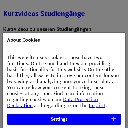
Kurzvideos Studiengänge
Kurzvideos zu unseren Studiengängen
About Cookies
Hier bekommst einen Einblick in die Inhalte unserer
Studiengänge.
This website uses cookies. Those have two
Mehr Infos
functions: On the one hand they are providing
basic functionality for this website. On the other
hand they allow us to improve our content for you
by saving and analyzing anonymized user data.
Who let the Dog out?
You can redraw your consent to using these
cookies at any time. Find more information
regarding cookies on our
Data Protection
Der Robodog.
Declaration
and regarding us on the
Imprint
.
Was hat er mit dem Studiengang KI-
Ingenieurwissenschaften zu tun?
Settings