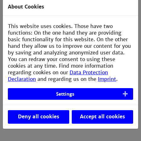
20.09.26 bewerben und einschreiben!
About Cookies
Die Bachelor-Studiengänge
This website uses cookies. Those have two
Die Master-Studiengänge
functions: On the one hand they are providing
basic functionality for this website. On the other
Geh' außerdem auf Insta
und schau' Dir an, was
hand they allow us to improve our content for you
unsere Studis so machen.
by saving and analyzing anonymized user data.
You can redraw your consent to using these
cookies at any time. Find more information
Unser Insta-Channel
regarding cookies on our
Data Protection
Declaration
and regarding us on the
Imprint
.
Settings
Kurzvideos über die Studiengänge
Deny all cookies
Accept all cookies