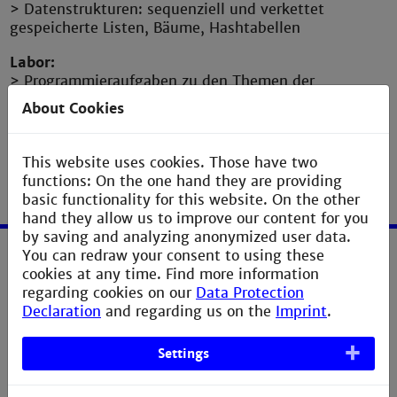
> Datenstrukturen: sequenziell und verkettet
gespeicherte Listen, Bäume, Hashtabellen
Labor:
> Programmieraufgaben zu den Themen der
Vorlesung
About Cookies
This website uses cookies. Those have two
functions: On the one hand they are providing
basic functionality for this website. On the other
hand they allow us to improve our content for you
by saving and analyzing anonymized user data.
You can redraw your consent to using these
Service
cookies at any time. Find more information
regarding cookies on our
Data Protection
Declaration
and regarding us on the
Imprint
.
Erklärung zur Barrierefreiheit
Datenschutzerklärung
Settings
Bildnachweis