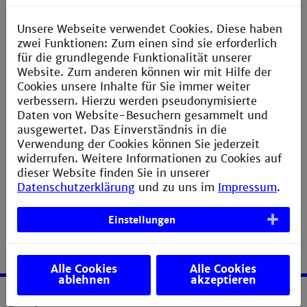
KI-basierten Verfahren.
Unsere Webseite verwendet Cookies. Diese haben
Interesse am Masterstudiengang Medizintechnik?
zwei Funktionen: Zum einen sind sie erforderlich
Bewerbungen sind jeweils vom 15.05.-15.07. sowie
für die grundlegende Funktionalität unserer
15.11.-15.01. möglich. Studienstart ist Mitte
Website. Zum anderen können wir mit Hilfe der
September und Mitte März.
Cookies unsere Inhalte für Sie immer weiter
verbessern. Hierzu werden pseudonymisierte
|| Mehr Infos
Daten von Website-Besuchern gesammelt und
ausgewertet. Das Einverständnis in die
Verwendung der Cookies können Sie jederzeit
widerrufen. Weitere Informationen zu Cookies auf
dieser Website finden Sie in unserer
Datenschutzerklärung
und zu uns im
Impressum
.
Einstellungen
Alle Cookies
Alle Cookies
ablehnen
akzeptieren