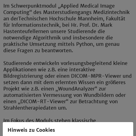
Im Schwerpunktmodul „Applied Medical Image
Computing“ des Masterstudiengangs Medizintechnik
an der
Technischen Hochschule Mannheim, Fakultät
für Informationstechnik, bei Hr. Prof. Dr. Mark
Hastenteufel
lernen unsere Studierende die
notwendige Algorithmik und insbesondere die
praktische Umsetzung mittels Python, um genau
diese Fragen zu beantworten.
Studierende entwickeln vorlesungsbegleitend kleine
Applikationen wie z.B. eine interaktive
Bildregistrierung oder einen DICOM-MPR-Viewer und
setzen dann mit dem erlernten Wissen ein größeres
Projekt wie z.B. einen „WoundAnalyzer“ zur
automatisierten Vermessung von Wundbildern oder
einen „DICOM-RT-Viewer“ zur Betrachtung von
Strahlentherapiedaten um.
Im Fokus des Moduls stehen klassische
Bildverarbeitung, DICOM, 3D Visualisierung,
Hinweis zu Cookies
Segmentierung, Registrierung und der Übergang zu