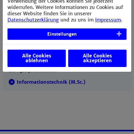
Verwendung der Cookies können Sie jederzeit
widerrufen. Weitere Informationen zu Cookies auf
Jetzt informieren und bewerben!
dieser Website finden Sie in unserer
Datenschutzerklärung
und zu uns im
Impressum
.
Die Master-Studiengänge
Einstellungen
Bewerbungszeitraum Medizintechnik und
Technische Informatik: 15.05.-15.07.2026
Alle Cookies
Alle Cookies
Zur Onlinebewerbung
ablehnen
akzeptieren
Bis 15.09.
bewerben:
Informationstechnik (M.Sc.)