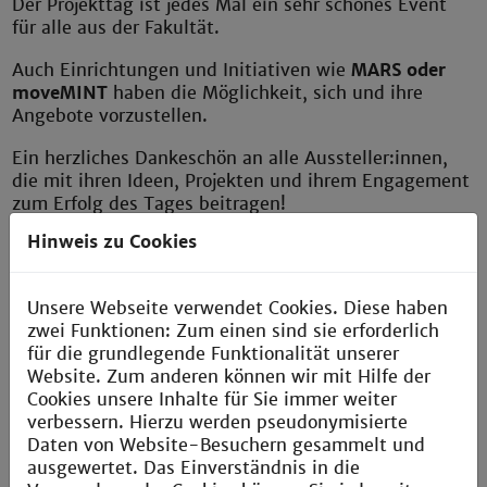
Der Projekttag ist jedes Mal ein sehr schönes Event
für alle aus der Fakultät.
Auch Einrichtungen und Initiativen wie
MARS oder
moveMINT
haben die Möglichkeit, sich und ihre
Angebote vorzustellen.
Ein herzliches Dankeschön an alle Aussteller:innen,
die mit ihren Ideen, Projekten und ihrem Engagement
zum Erfolg des Tages beitragen!
Hinweis zu Cookies
Für Rückfragen:
Birgit Baum
b.baum@th-mannheim.de
Unsere Webseite verwendet Cookies. Diese haben
zwei Funktionen: Zum einen sind sie erforderlich
für die grundlegende Funktionalität unserer
Website. Zum anderen können wir mit Hilfe der
Cookies unsere Inhalte für Sie immer weiter
Ihre Zukunft beginnt hier!
verbessern. Hierzu werden pseudonymisierte
Daten von Website-Besuchern gesammelt und
Entdecken Sie unsere Master-Studiengänge und
ausgewertet. Das Einverständnis in die
finden Sie den perfekten Weg für sich.