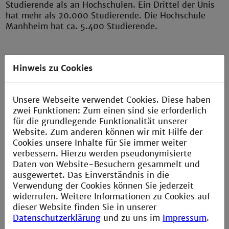
Studierende als an Hochschulen. Ein Drittel der Unis
hat mehr als 20.000 Studierende. Die Hochschule
Manhheim hat ca. 5.400 Studierende.
Abschluss
Hinweis zu Cookies
Die akademischen Abschlüsse "Bachelor" und
"Master" sind gleichwertig. Egal, ob sie an einer Uni
Unsere Webseite verwendet Cookies. Diese haben
oder einer Hochschule erworben wurden.
zwei Funktionen: Zum einen sind sie erforderlich
für die grundlegende Funktionalität unserer
Website. Zum anderen können wir mit Hilfe der
Promotion
Cookies unsere Inhalte für Sie immer weiter
verbessern. Hierzu werden pseudonymisierte
Wer nach dem Studium noch promovieren möchte,
Daten von Website-Besuchern gesammelt und
also eine Doktorarbeit schreiben will, kann das auch
ausgewertet. Das Einverständnis in die
mit einem Masterabschluss tun, den er oder sie an
Verwendung der Cookies können Sie jederzeit
der Technischen Hochschule Mannheim erworben hat.
widerrufen. Weitere Informationen zu Cookies auf
dieser Website finden Sie in unserer
Datenschutzerklärung
und zu uns im
Impressum
.