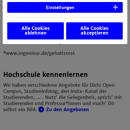
Hohes Einstiegsgehalt
Einstellungen
Die Gehälter für Ingenieurinnen und Ingenieure in
Deutschland sind in 2022 weiter gestiegen.
Berufseinsteigende verdienen im ersten Job
Alle Cookies
Alle Cookies
durchschnittlich 51.600 EUR. Ingenieurinnen und
ablehnen
akzeptieren
Ingenieure mit Berufserfahrung liegen 2022 im
Schnitt bei einem Jahresgehalt von 70.800 EUR.*
*www.ingenieur.de/gehaltstest
Hochschule kennenlernen
Wir haben verschiedene Angebote für Dich: Open
Campus, Studieninfotag, den Insta-Kanal der
Studierenden, ... . Nutz' die Gelegenheit, sprich' mit
Studierenden und Professor*innen und mach' Dir
selbst ein Bild.
Zu den Angeboten