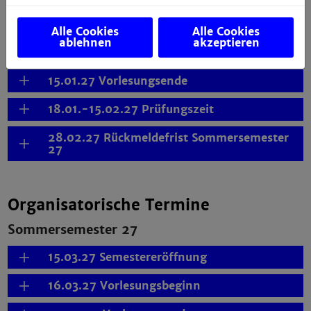
21.09.26 Semestereröffnung
Alle Cookies
Alle Cookies
ablehnen
akzeptieren
22.09.26 Vorlesungsbeginn
15.01.27 Vorlesungsende
18.01.-15.02.27 Prüfungszeit
28.02.27 Rückmeldefrist Sommersemester
27
Organisatorische Termine
Sommersemester 27
15.03.27 Semestereröffnung
16.03.27 Vorlesungsbeginn