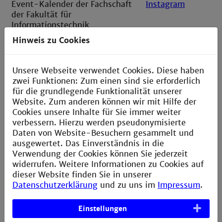
Event-Kalender der Fachschaft
Instagram
der Fakultät für
Informationstechnik
Hinweis zu Cookies
Engineering Start N
Instagram
Asta TH Mannheim
Instagram
Unsere Webseite verwendet Cookies. Diese haben
zwei Funktionen: Zum einen sind sie erforderlich
für die grundlegende Funktionalität unserer
Zentrum für Lehre und Lernen
Übersicht an
Website. Zum anderen können wir mit Hilfe der
Angeboten
Cookies unsere Inhalte für Sie immer weiter
verbessern. Hierzu werden pseudonymisierte
Bildungsangebot Career Center
Kalender
Daten von Website-Besuchern gesammelt und
ausgewertet. Das Einverständnis in die
Schulungsangebote Bibliothek
Veranstaltungen
Verwendung der Cookies können Sie jederzeit
widerrufen. Weitere Informationen zu Cookies auf
dieser Website finden Sie in unserer
Datenschutzerklärung
und zu uns im
Impressum
.
Organisatorische Termine
Einstellungen
Wintersemester 26/27