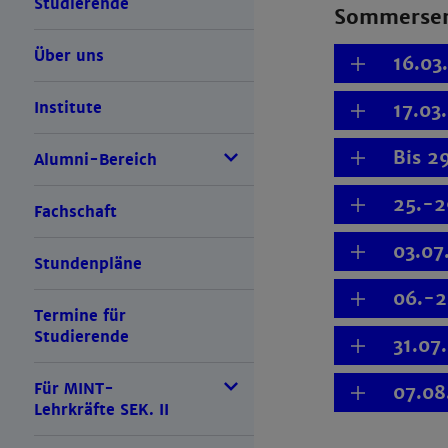
Studierende
Sommersem
Über uns
16.03
Institute
17.03
Bis 2
Alumni-Bereich
25.-2
Fachschaft
03.07
Stundenpläne
06.-2
Termine für
Studierende
31.07
Für MINT-
07.08
Lehrkräfte SEK. II