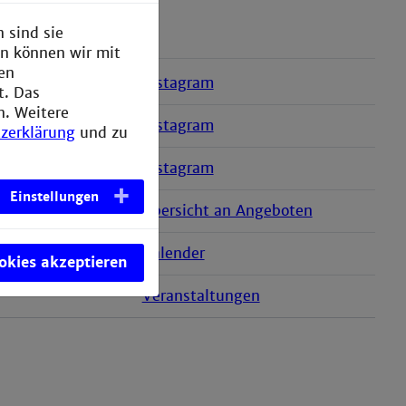
 sind sie
en können wir mit
den
Instagram
t. Das
n. Weitere
Instagram
zerklärung
und zu
Instagram
Einstellungen
Übersicht an Angeboten
Kalender
ookies akzeptieren
Veranstaltungen