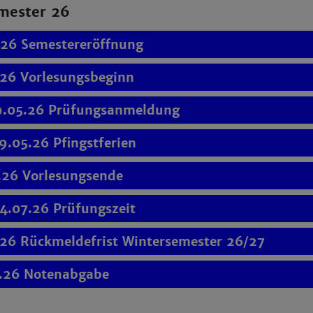
ester 26
.26 Semestereröffnung
.26 Vorlesungsbeginn
9.05.26 Prüfungsanmeldung
9.05.26 Pfingstferien
.26 Vorlesungsende
4.07.26 Prüfungszeit
.26 Rückmeldefrist Wintersemester 26/27
.26 Notenabgabe