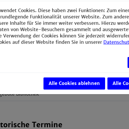
 weiteren Termin-Übersichten
wendet Cookies. Diese haben zwei Funktionen: Zum einen
e grundlegende Funktionalität unserer Website. Zum ander
sere Inhalte für Sie immer weiter verbessern. Hierzu wer
er der Fachschaft der Fakultät für Informationstechnik
aten von Website-Besuchern gesammelt und ausgewerte
ie Verwendung der Cookies können Sie jederzeit widerrufe
Start N
okies auf dieser Website finden Sie in unserer
Datenschut
nnheim
Lehre und Lernen
bot Career Center
Alle Cookies ablehnen
Alle C
ebote Bibliothek
torische Termine