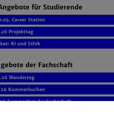
Angebote für Studierende
0.05. Career Station
.26 Projekttag
ikat: KI und Ethik
gebote der Fachschaft
.26 Wandertag
.26 Kummerkuchen
.26 Sommerfest der Fachschaft