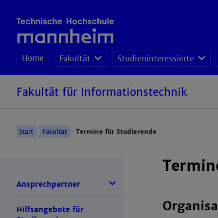
Home
Fakultät
Studieninteressierte
Fakultät für Informationstechnik
Start
Fakultät
Termine für Studierende
Termine
Ansprechpartner
Organisa
Hilfsangebote für