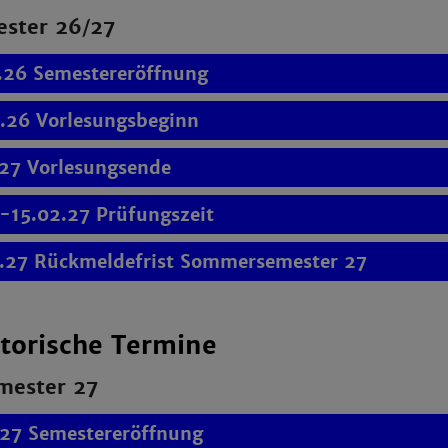
ester 26/27
.26 Semestereröffnung
.26 Vorlesungsbeginn
.27 Vorlesungsende
.-15.02.27 Prüfungszeit
.27 Rückmeldefrist Sommersemester 27
torische Termine
ester 27
.27 Semestereröffnung