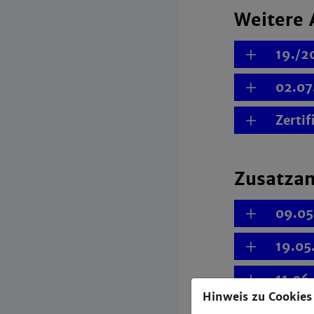
Weitere 
19./2
02.07
Zertif
Zusatzan
09.05
19.05
11.06
Hinweis zu Cookies