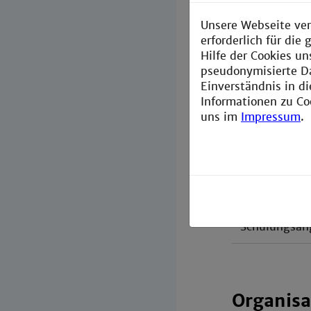
Links zu
Unsere Webseite ver
erforderlich für di
Hilfe der Cookies un
Event-Kalend
pseudonymisierte D
Einverständnis in d
Engineering 
Informationen zu Co
uns im
Impressum
.
Asta TH Ma
Zentrum für 
Bildungsange
Schulungsang
Organisa