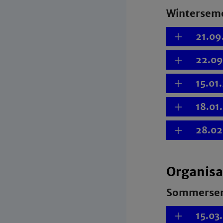
Wintersem
21.09
22.09
15.01
18.01
28.02
Organisa
Sommersem
15.03