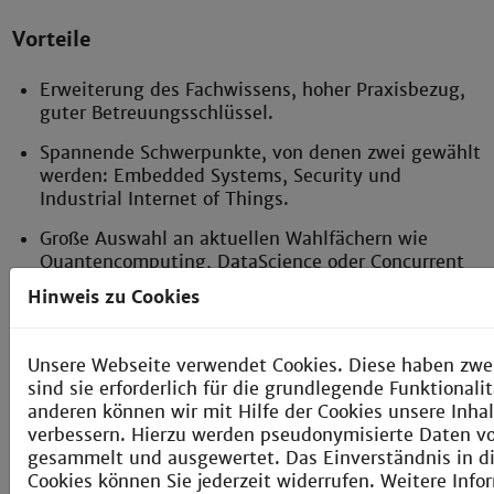
Vorteile
Erweiterung des Fachwissens, hoher Praxisbezug,
guter Betreuungsschlüssel.
Spannende Schwerpunkte, von denen zwei gewählt
werden: Embedded Systems, Security und
Industrial Internet of Things.
Große Auswahl an aktuellen Wahlfächern wie
Quantencomputing, DataScience oder Concurrent
Programming.
Hinweis zu Cookies
|| Technische Informatik
Unsere Webseite verwendet Cookies. Diese haben zwe
sind sie erforderlich für die grundlegende Funktional
anderen können wir mit Hilfe der Cookies unsere Inhal
Infos zur Bewerbung
verbessern. Hierzu werden pseudonymisierte Daten 
gesammelt und ausgewertet. Das Einverständnis in d
Jetzt bewerben!
Cookies können Sie jederzeit widerrufen. Weitere Info