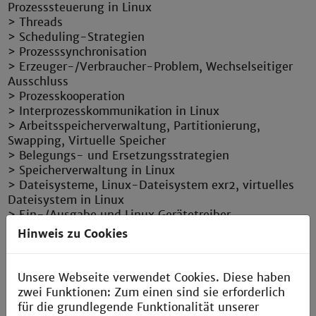
Prozesssteuerung in Linux
> Threads
> Scheduling-Strategien
> Prozesssynchronisation
> Erzeuger-/Verbraucher-Problem, Wechselseitiger
Ausschluss
> Prozesskooperation
> Interprozesskommunikation in Linux
> Arbeitsspeicherverwaltung, Partitionierung,
Swapping, Virtuelle Speicher
> Belegungs- und Ersetzungsstrategien
> Speicherverwaltung in Linux
> Dateisysteme, Linux-Dateisystem exr2, virtuelles
Dateisystem in Linux
> Ein-/Ausgabe und Linux Gerätetreiber
Hinweis zu Cookies
Labor:
> Einführung in das Betriebssystem Linux
> Makefiles
Unsere Webseite verwendet Cookies. Diese haben
> Shared Memory
zwei Funktionen: Zum einen sind sie erforderlich
> Threads
für die grundlegende Funktionalität unserer