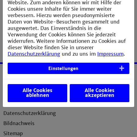
> Prozesssynchronisation mittels Semaphoren
Website. Zum anderen können wir mit Hilfe der
> Interprozesskommunikation mittels Message
Cookies unsere Inhalte für Sie immer weiter
Queues
verbessern. Hierzu werden pseudonymisierte
> Linux Gerätetreiber
Daten von Website-Besuchern gesammelt und
ausgewertet. Das Einverständnis in die
Verwendung der Cookies können Sie jederzeit
widerrufen. Weitere Informationen zu Cookies auf
dieser Website finden Sie in unserer
Datenschutzerklärung
und zu uns im
Impressum
.
Einstellungen
Service
Alle Cookies
Alle Cookies
Impressum
ablehnen
akzeptieren
Erklärung zur Barrierefreiheit
Datenschutzerklärung
Bildnachweis
Sitemap